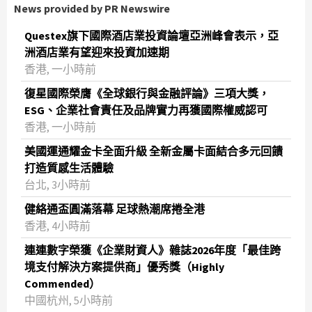
News provided by PR Newswire
Questex旗下國際酒店業投資論壇亞洲峰會表示，亞
洲酒店業有望迎來投資加速期
香港, 一小時前
復星國際榮膺《全球銀行與金融評論》三項大獎，
ESG、企業社會責任及品牌實力再獲國際權威認可
香港, 一小時前
美國運通耀金卡全面升級 全新金屬卡面結合多元回饋
打造質感生活體驗
台北, 3小時前
健絡通盃圓滿落幕 足球熱潮席捲全港
香港, 4小時前
連連數字榮獲《企業財資人》雜誌2026年度「最佳跨
境支付解決方案提供商」優秀獎（Highly
Commended）
中國杭州, 5小時前