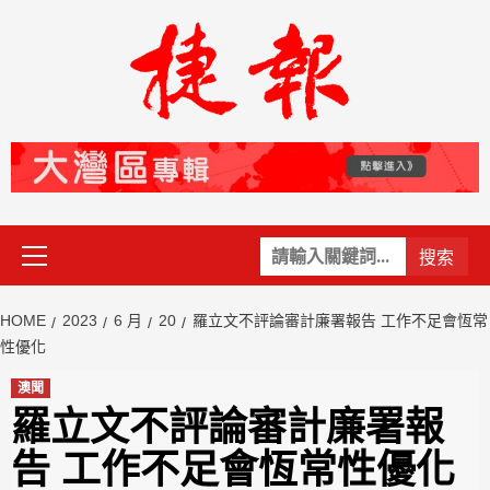
Skip
to
content
Primary
關
Menu
鍵
字:
HOME
2023
6 月
20
羅立文不評論審計廉署報告 工作不足會恆常
性優化
澳聞
羅立文不評論審計廉署報
告 工作不足會恆常性優化