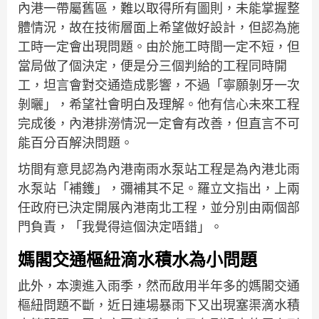
內港一帶屬舊區，難以取得所有圖則，未能掌握整
體情況，故在技術層面上希望做好設計，但認為施
工時一定會出現問題。由於施工時間一定不短，但
當局做了個決定，便是分三個判給的工程同時開
工，坦言會對交通造成影響，不過「寧願剝牙一次
剝曬」，希望社會明白及理解。他有信心未來工程
完成後，內港排澇情況一定會有改善，但直言不可
能百分百解決問題。
坊間有意見認為內港南雨水泵站工程是為內港北雨
水泵站「補鑊」，彌補其不足。羅立文指出，上兩
任政府已決定開展內港南北工程，並分別由兩個部
門負責，「我覺得這個決定唔錯」。
媽閣交通樞紐滴水積水為小問題
此外，本澳進入雨季，然而啟用半年多的媽閣交通
樞紐問題不斷，近日連場暴雨下又出現塞渠滴水積