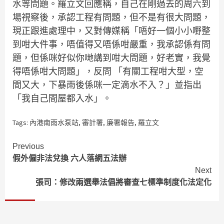
水等問題。羅立文回應稱，自己在剛過去的周六到
場視察後，承認工程有問題，但不是有很大問題，
現正跟進處理中，又對傳媒稱「唔好一個小小嘢整
到咁大件事，唔值得又唔係咁嚴重，我承認係有問
題，但係咪好似你哋講到咁大問題，好老實，我覺
得唔係咁大問題」，反問 「有關工程咁大型，空
間又大，下暴雨後係咪一定滴水不入？」並指出
「我自己間屋都入水」。
Tags:
內港南雨水泵站
,
審計署
,
廉署報告
,
羅立文
Continue
Previous
假外僱非法兌換 六人落網五法辦
Reading
Next
張司：修改兩選舉法倡將審查七標準制度化法定化