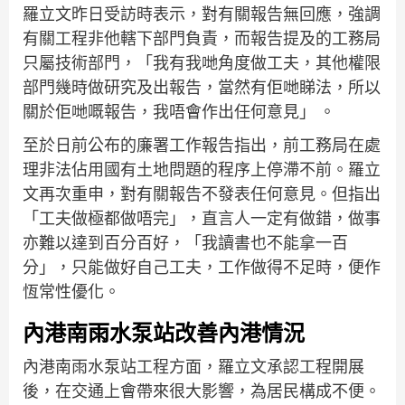
羅立文昨日受訪時表示，對有關報告無回應，強調
有關工程非他轄下部門負責，而報告提及的工務局
只屬技術部門，「我有我哋角度做工夫，其他權限
部門幾時做研究及出報告，當然有佢哋睇法，所以
關於佢哋嘅報告，我唔會作出任何意見」 。
至於日前公布的廉署工作報告指出，前工務局在處
理非法佔用國有土地問題的程序上停滯不前。羅立
文再次重申，對有關報告不發表任何意見。但指出
「工夫做極都做唔完」，直言人一定有做錯，做事
亦難以達到百分百好，「我讀書也不能拿一百
分」，只能做好自己工夫，工作做得不足時，便作
恆常性優化。
內港南雨水泵站改善內港情況
內港南雨水泵站工程方面，羅立文承認工程開展
後，在交通上會帶來很大影響，為居民構成不便。