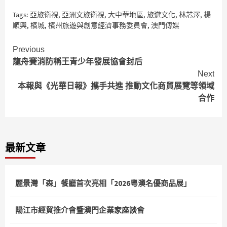
Tags:
亞旅衛視
,
亞洲文旅衛視
,
大中華地區
,
旅遊文化
,
林芯澤
,
楊
順興
,
檳城
,
檳州旅遊與創意經濟事務委員會
,
澳門傳媒
Continue
Previous
龍舟賽消防稱王青少年發展協會封后
Reading
Next
本報與《光華日報》攜手共進 推動文化商貿展覽等領域
合作
最新文章
麗景灣「森」餐廳首次亮相「2026粵澳名優商品展」
陽江市經貿推介會暨澳門企業家座談會