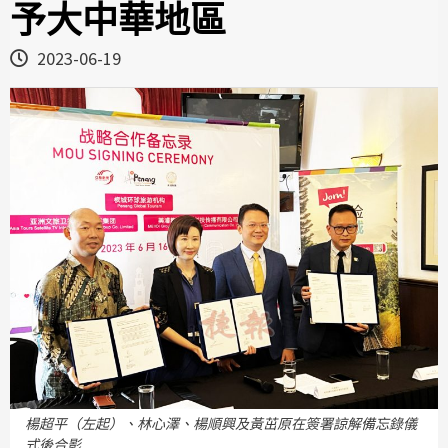
予大中華地區
2023-06-19
楊超平（左起）、林心澤、楊順興及黃茁原在簽署諒解備忘錄儀
式後合影