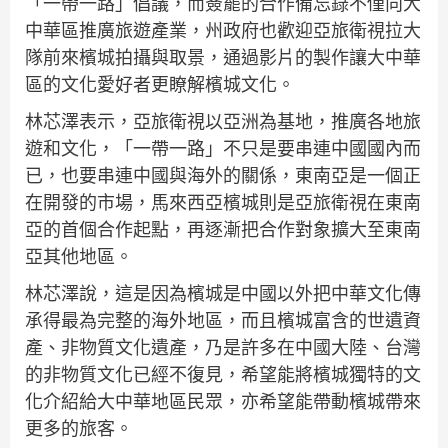
「一帶一路」倡議，而簽罷的合作備忘錄不僅向大
中華區推廣旅遊產業，州政府也歡迎亞旅衛視拉大
隊前來檳城拍攝與取景，通過影片的製作讓大中華
區的文化愛好者更瞭解檳城文化。
林芯澤表示，亞旅衛視以亞洲為基地，推廣各地旅
遊和文化，「一帶一路」不只是要串連中國國內而
已，也要串連中國與海外的關係，東南亞是一個正
在開發的市場，馬來西亞檳城則是亞旅衛視在東南
亞的首個合作起點，再逐漸把合作對象擴大至東南
亞其他地區。
林芯澤說，這是因為檳城是中國以外把中華文化傳
承得最為完整的海外地區，而且檳城富含的世遺資
產、非物質文化遺產，乃是許多在中國大陸、台灣
的非物質文化已經不復見，希望能將檳城獨特的文
化介紹給大中華地區民眾，亦希望能帶動檳城帶來
更多的旅客。