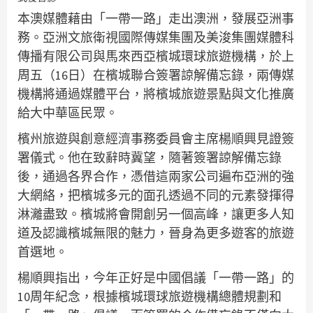
本澳媒體藉由「一帶一路」走出澳洲，發展亞洲事
務。亞洲文旅衛視國際傳媒集團及美浚集團媒體科
傳播有限公司與馬來西亞檳城環球旅遊機構，於上
周五（16日）在檳城聯合簽署諒解備忘錄，兩傳媒
機構將通過媒體平台，將檳城旅遊景點與文化推廣
給大中華區民眾。
檳州旅遊與創意經濟事務委員會主席楊順興見證簽
署儀式。他在致辭時冀望，隨著簽署諒解備忘錄
後，通過各界合作，憑借這兩家公司遍布亞洲的強
大網絡，把檳城多元的面孔透過不同的元素發揮得
淋灕盡致。檳城將會開創另一個高峰，讓更多人知
道及認識檳城無限的魅力，晉身為更多遊客的旅遊
首選地。
楊順興指出，今年正好是中國倡議「一帶一路」的
10周年紀念，根據檳城環球旅遊機構總體規劃和