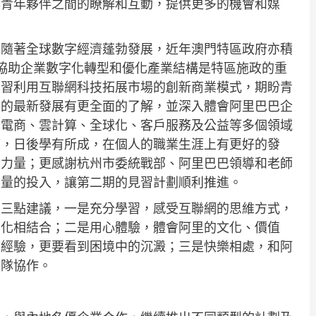
澳青年夥伴之間的瞭解和互動，提供更多的機會和媒
，隨著全球數字經濟蓬勃發展，近年澳門特區政府亦積
，協助企業數字化轉型和優化產業結構是特區施政的重
學習利用互聯網科技拓展市場的創新商業模式，期盼青
濟的最新發展有更全面的了解，並深入體會阿里巴巴企
境電商、雲計算、全球化、客戶服務及公益等多個領域
練，日後學有所成，在個人的職業生涯上有更好的發
獻力量；更感謝杭州市委統戰部、阿里巴巴領導和老師
力量的投入，讓第二期的見習計劃順利推進。
出三點建議，一是充分學習，感受互聯網的思維方式，
字化相結合；二是用心體驗，體會阿里的文化、價值
的經驗，更要看到困境中的沉澱；三是快樂相處，和阿
團隊協作。