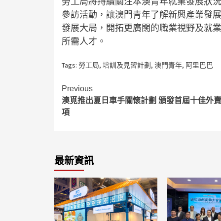
勞工局將持續關注本澳青年就業發展狀
參訪活動，讓澳門青年了解新興產業發
發展大局，開拓更廣闊的職業視野及就
所需人才。
Tags:
勞工局
,
培訓及見習計劃
,
澳門青年
,
阿里巴巴
Continue
Previous
澳覓推出夏日車手關懷計劃 頒發首屆十佳外
Reading
項
最新資訊