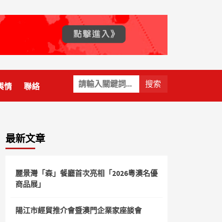
關
輿情
聯絡
鍵
字:
最新文章
麗景灣「森」餐廳首次亮相「2026粵澳名優
商品展」
陽江市經貿推介會暨澳門企業家座談會