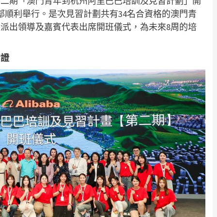
第二期「澳門青年到杭州阿里巴巴培訓及見習計劃」開
部順利舉行。是次見習計劃共有34名合資格的澳門青
派出領導及嘉賓代表出席開班儀式，為未來8周的培
考證