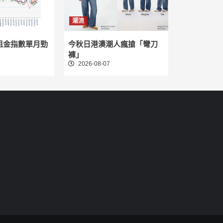
潮流
租金指數單月勁
今秋日港澳潮人瘋搶「彎刀
褲」
2026-08-07