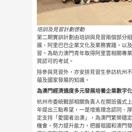
培訓及見習計劃啓動
第二期實訓計劃由培訓與見習兩個部分組
展、阿里巴巴企業文化及業務實踐，以及
習。為助力澳門青年取得阿里雲相關專
質認可的考試。
除參與見習外，亦安排見習生參訪杭州
蘊及國家發展的知識。
為澳門經濟適度多元發展培養企業數字
杭州市委統戰部相關負責人在開班儀式
年提出三點希望，一是增進理念認同、
定支持「愛國者治澳」，為澳門繁榮穩
機會，努力提升能力，把握祖國和澳門