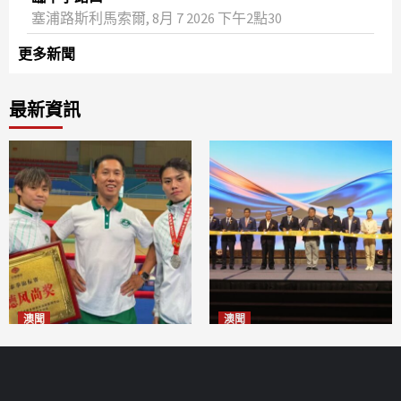
塞浦路斯利馬索爾, 8月 7 2026 下午2點30
更多新聞
最新資訊
澳聞
澳聞
泰拳健兒關偉豪全錦賽奪亞軍
華億聯手澳科大發布魚鱗膠原
2026-08-08
蛋白肽科研成果
2026-08-08