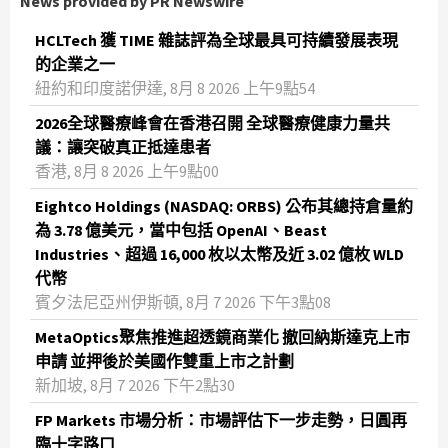
News provided by PR Newswire
HCLTech 獲 TIME 雜誌評為全球最具可持續發展表現
的企業之一
紐約和印度諾伊達, 8月 8 2026 上午9點54
2026全球醫療峰會在香港召開 全球醫療健康力量共
議：讓突破真正抵達患者
香港, 8月 8 2026 上午9點00
Eightco Holdings (NASDAQ: ORBS) 公布其總持倉量約
為 3.78 億美元，當中包括 OpenAI、Beast
Industries、超過 16,000 枚以太幣及近 3.02 億枚 WLD
代幣
賓夕法尼亞州伊斯頓, 8月 7 2026 下午3點08
MetaOptics聚焦推進超透鏡商業化 撤回納斯達克上市
申請 並押後於美國作雙重上市之計劃
新加坡, 8月 7 2026 下午2點30
FP Markets 市場分析：市場評估下一步走勢，日圓再
臨十字路口