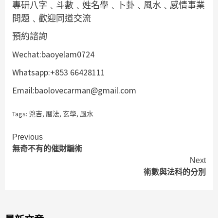
專研八字﹑斗數﹑姓名學﹑卜卦﹑風水﹑感情事業
問題﹑歡迎同道交流
預約諮詢
Wechat:baoyelam0724
Whatsapp:+853 66428111
Email:baolovecarman@gmail.com
Tags:
兇吉
,
曆法
,
玄學
,
風水
Continue
Previous
無奇不有的催財騙術
Reading
Next
術數與法科的分別