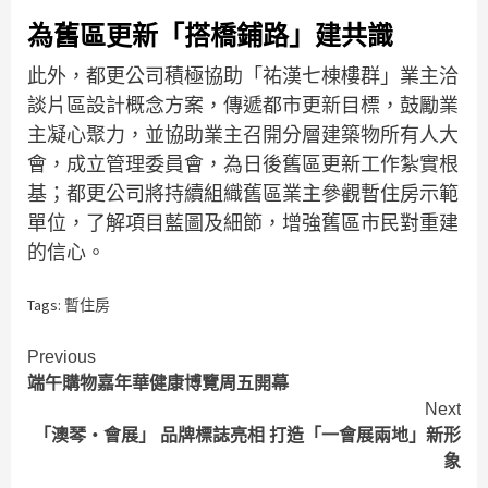
為舊區更新「搭橋鋪路」建共識
此外，都更公司積極協助「祐漢七棟樓群」業主洽
談片區設計概念方案，傳遞都市更新目標，鼓勵業
主凝心聚力，並協助業主召開分層建築物所有人大
會，成立管理委員會，為日後舊區更新工作紮實根
基；都更公司將持續組織舊區業主參觀暫住房示範
單位，了解項目藍圖及細節，增強舊區市民對重建
的信心。
Tags:
暫住房
Continue
Previous
端午購物嘉年華健康博覽周五開幕
Reading
Next
「澳琴‧會展」 品牌標誌亮相 打造「一會展兩地」新形
象