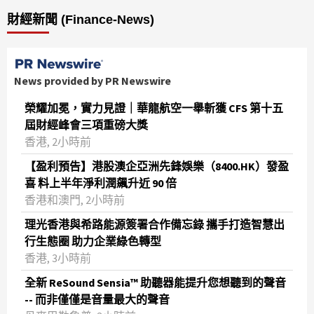
財經新聞 (Finance-News)
News provided by PR Newswire
榮耀加冕，實力見證｜華龍航空一舉斬獲 CFS 第十五
屆財經峰會三項重磅大獎
香港, 2小時前
【盈利預告】港股澳企亞洲先鋒娛樂（8400.HK）發盈
喜 料上半年淨利潤飆升近 90 倍
香港和澳門, 2小時前
理光香港與希路能源簽署合作備忘錄 攜手打造智慧出
行生態圈 助力企業綠色轉型
香港, 3小時前
全新 ReSound Sensia™ 助聽器能提升您想聽到的聲音
-- 而非僅僅是音量最大的聲音