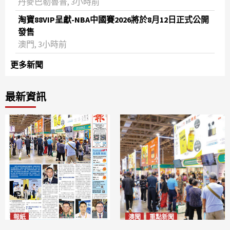
丹麥巴勒魯普, 3小時前
淘寶88VIP呈獻-NBA中國賽2026將於8月12日正式公開
發售
澳門, 3小時前
更多新聞
最新資訊
報紙
澳聞
重點新聞