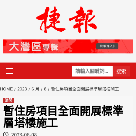
Skip
to
content
Primary
關
Menu
鍵
字:
HOME
2023
6 月
8
暫住房項目全面開展標準層塔樓施工
澳聞
暫住房項目全面開展標準
層塔樓施工
2023-06-08