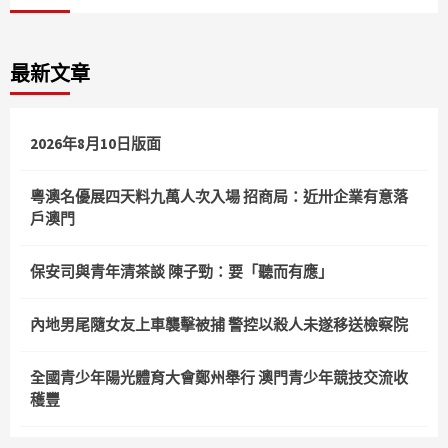
最新文章
2026年8月10日版面
粵澳名優展四天料九萬人次入場 招商局：近卅企業有意落
戶澳門
保安司與青年清茶談 陳子勁：要「聽而有應」
內地男尾隨女友上車襲擊被捕 警控以殺人未遂移送檢察院
全國青少年陽光體育大會鄭州舉行 澳門青少年競技交流收
穫豐