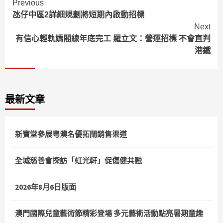
Continue
Previous
氹仔中區2詳細規劃將短期內啟動招標
Reading
Next
有信心輕軌媽閣線年底完工 羅立文：營運招標 不會直判
港鐵
最新文章
新寶堂參展粵澳名優拓闊銷售渠道
全城慈善會探訪「虹光軒」促傷健共融
2026年8月6日版面
澳門國際兒童藝術節精彩登場 多元藝術活動點亮暑期童趣