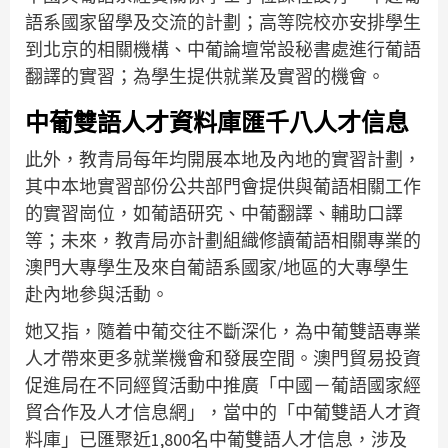
語系國家留學及交流的計劃；高等院校亦安排學生
到北京的相關機構、中葡論壇常設秘書處進行葡語
翻譯的實習；為學生提供就業及實習的機會。
中葡雙語人才資料庫匯千八人才信息
此外，教青局每年均開展本地及內地的實習計劃，
其中本地實習部份公共部門會提供與葡語相關工作
的實習崗位，如葡語研究、中葡翻譯、輔助口譯
等；未來，教青局亦計劃組織修讀葡語相關專業的
澳門大專學生及來自葡語系國家/地區的大專學生
赴內地參與活動。
她又指，隨着中葡交往不斷深化，為中葡雙語專業
人才帶來更多就業機會和發展空間。澳門貿易投資
促進局在不同經貿活動中推廣「中國－葡語國家經
貿合作及人才信息網」，當中的「中葡雙語人才資
料庫」已匯聚近1,800名中葡雙語人才信息，涉及