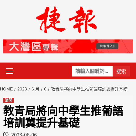
Skip
to
content
Primary
關
Menu
鍵
字:
HOME
2023
6 月
6
教青局將向中學生推葡語培訓冀提升基礎
澳聞
教青局將向中學生推葡語
培訓冀提升基礎
2023-06-06