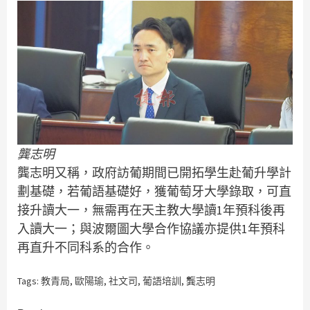
龔志明
龔志明又稱，政府訪葡期間已開拓學生赴葡升學計
劃基礎，若葡語基礎好，獲葡萄牙大學錄取，可直
接升讀大一，無需再在天主教大學讀1年預科後再
入讀大一；與波爾圖大學合作協議亦提供1年預科
再直升不同科系的合作。
Tags:
教青局
,
歐陽瑜
,
社文司
,
葡語培訓
,
龔志明