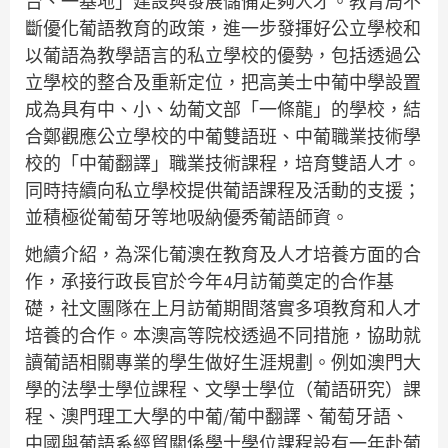
台、一基地」建設與發展儲備足夠人才。教青局不
斷優化葡語教育的政策，進一步發揮好公立學校和
以葡語為教學語言的私立學校的優勢，包括透過公
立學校的整合及重新定位，把高美士中葡中學設置
成為具有中、小、幼葡文部「一條龍」的學校，結
合鄭觀應公立學校的中葡雙語班、中葡職業技術學
校的「中葡翻譯」職業技術課程，培育雙語人才。
同時持續向私立學校提供葡語課程及活動的支援；
並積極從葡萄牙等地吸納優秀葡語師資。
她續介紹，為深化葡澳在教育及人才培養方面的合
作，承接行政長官於今年4月訪葡奠定的合作基
礎，社文團隊在上月訪葡期間落實多項教育和人才
培養的合作。本澳高等院校透過不同措施，協助就
讀葡語相關專業的學生做好生涯規劃。例如澳門大
學的法學士學位課程、文學士學位（葡語研究）課
程、澳門理工大學的中葡/葡中翻譯、葡萄牙語、
中國與葡語系經貿關係學士學位課程設有一年赴葡