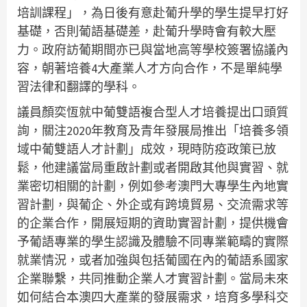
培訓課程」，為日後有意赴葡升學的學生提早打好
基礎，否則葡語基礎差，赴葡升學時會有較大壓
力。政府訪葡期間亦已與當地高等學校簽署協議內
容，朝著培養4大產業人才方向合作，不是單純學
習法律和翻譯的學科。
議員顏奕恆就中葡雙語複合型人才培養提出口頭質
詢，關注2020年教育及青年發展局推出「培養多領
域中葡雙語人才計劃」成效，現時防疫政策已放
鬆，他建議當局重啟計劃或者開啟其他與實習、就
業密切相關的計劃，例如參考澳門大專學生內地實
習計劃，與葡企、外企或有跨境貿易、交流需求等
的企業合作，開展短期的資助實習計劃，提供機會
予葡語專業的學生認識及體驗不同專業範疇的實際
就業情況，或者加強與包括葡國在內的葡語系國家
企業聯繫，共同推動企業人才實習計劃。當局未來
如何結合本澳四大產業的發展需求，培育多學科交