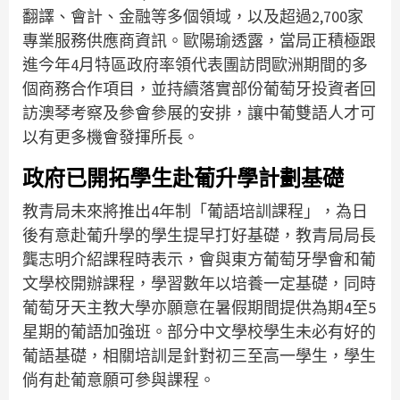
翻譯、會計、金融等多個領域，以及超過2,700家
專業服務供應商資訊。歐陽瑜透露，當局正積極跟
進今年4月特區政府率領代表團訪問歐洲期間的多
個商務合作項目，並持續落實部份葡萄牙投資者回
訪澳琴考察及參會參展的安排，讓中葡雙語人才可
以有更多機會發揮所長。
政府已開拓學生赴葡升學計劃基礎
教青局未來將推出4年制「葡語培訓課程」，為日
後有意赴葡升學的學生提早打好基礎，教青局局長
龔志明介紹課程時表示，會與東方葡萄牙學會和葡
文學校開辦課程，學習數年以培養一定基礎，同時
葡萄牙天主教大學亦願意在暑假期間提供為期4至5
星期的葡語加強班。部分中文學校學生未必有好的
葡語基礎，相關培訓是針對初三至高一學生，學生
倘有赴葡意願可參與課程。