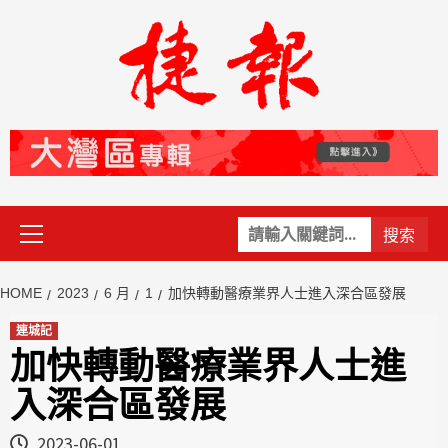
Skip
to
content
Primary
關
Menu
鍵
字:
HOME
2023
6 月
1
加快轉動醫療業界人士進入深合區發展
連城記
加快轉動醫療業界人士進
入深合區發展
2023-06-01