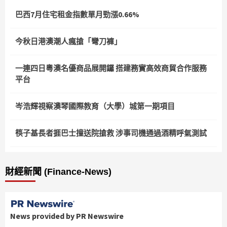
巴西7月住宅租金指數單月勁漲0.66%
今秋日港澳潮人瘋搶「彎刀褲」
一連四日粵澳名優商品展開鑼 搭建務實高效商貿合作服務
平台
岑浩輝視察澳琴國際教育（大學）城第一期項目
筷子基長者捱巴士撞送院搶救 涉事司機通過酒精呼氣測試
財經新聞 (Finance-News)
News provided by PR Newswire