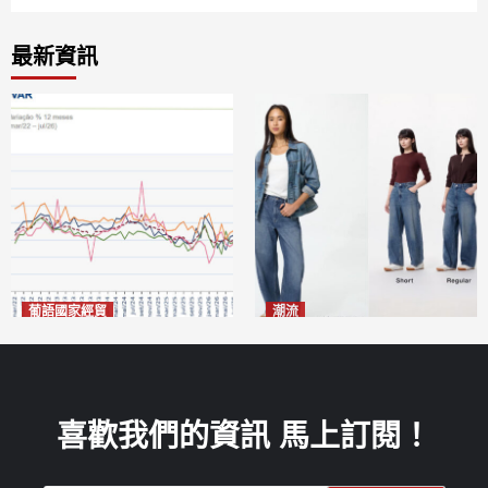
最新資訊
葡語國家經貿
潮流
巴西7月住宅租金指數單月勁
今秋日港澳潮人瘋搶「彎刀
漲0.66%
褲」
2026-08-07
2026-08-07
喜歡我們的資訊 馬上訂閱！