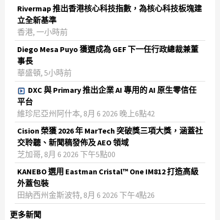
Rivermap 推出香港核心科技指數，為核心科技板塊建
立全新基準
香港, 一小時前
Diego Mesa Puyo 獲選成為 GEF 下一任行政總裁兼董
事長
華盛頓, 5小時前
DXC 與 Primary 推出企業 AI 專用的 AI 原生零信任
平台
維珍尼亞州阿什本, 8月 6 2026 晚上6點42
Cision 榮獲 2026 年 MarTech 突破獎三項大獎，涵蓋社
交聆聽、新聞稿發佈及 AEO 領域
芝加哥, 8月 6 2026 下午5點00
KANEBO 選用 Eastman Cristal™ One IM812 打造高級
外蓋包裝
田納西州金斯波特, 8月 6 2026 下午4點26
更多新聞