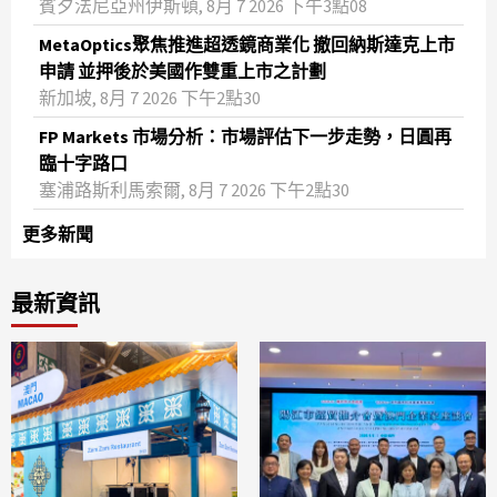
賓夕法尼亞州伊斯頓, 8月 7 2026 下午3點08
MetaOptics聚焦推進超透鏡商業化 撤回納斯達克上市
申請 並押後於美國作雙重上市之計劃
新加坡, 8月 7 2026 下午2點30
FP Markets 市場分析：市場評估下一步走勢，日圓再
臨十字路口
塞浦路斯利馬索爾, 8月 7 2026 下午2點30
更多新聞
最新資訊