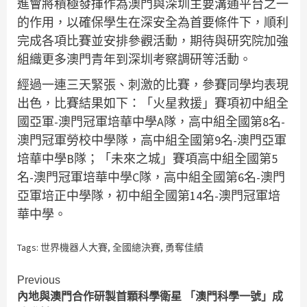
進會將積極發揮作為澳門與深圳主要溝通平台之一
的作用，以確保學生在深安全為首要條件下，順利
完成各項比賽並安排參觀活動，期待與研究院加強
組織更多澳門青年到深圳考察調研等活動。
經過一連三天緊張、刺激的比賽，參賽同學均表現
出色，比賽結果如下：「火星救援」賽項初中組全
國亞軍-澳門冠軍培華中學A隊，高中組全國第8名-
澳門冠軍勞校中學隊，高中組全國第9名-澳門亞軍
培華中學B隊；「未來之城」賽項高中組全國第5
名-澳門冠軍培華中學C隊，高中組全國第6名-澳門
亞軍培正中學隊，初中組全國第14名-澳門冠軍培
華中學。
Tags:
世界機器人大賽
,
全國總決賽
,
勇奪佳績
Continue
Previous
內地與澳門合作研製首顆科學衛星 「澳門科學一號」成
Reading