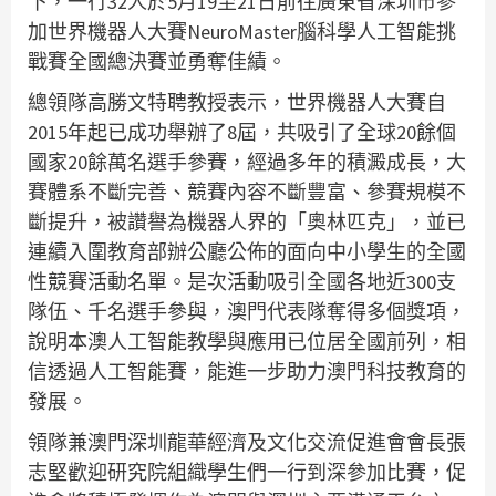
下，一行32人於5月19至21日前往廣東省深圳市參
加世界機器人大賽NeuroMaster腦科學人工智能挑
戰賽全國總決賽並勇奪佳績。
總領隊高勝文特聘教授表示，世界機器人大賽自
2015年起已成功舉辦了8屆，共吸引了全球20餘個
國家20餘萬名選手參賽，經過多年的積澱成長，大
賽體系不斷完善、競賽內容不斷豐富、參賽規模不
斷提升，被讚譽為機器人界的「奧林匹克」，並已
連續入圍教育部辦公廳公佈的面向中小學生的全國
性競賽活動名單。是次活動吸引全國各地近300支
隊伍、千名選手參與，澳門代表隊奪得多個獎項，
說明本澳人工智能教學與應用已位居全國前列，相
信透過人工智能賽，能進一步助力澳門科技教育的
發展。
領隊兼澳門深圳龍華經濟及文化交流促進會會長張
志堅歡迎研究院組織學生們一行到深參加比賽，促