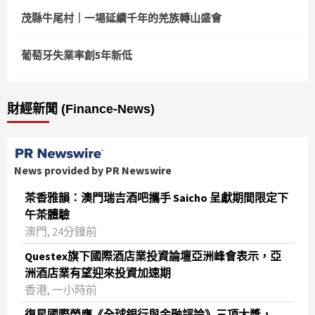
茂縣牛尾村｜一場延續千年的羌族轉山盛會
葡萄牙失業率創5年新低
財經新聞 (Finance-News)
News provided by PR Newswire
茶香雅韻：澳門瑞吉酒吧攜手 Saicho 呈獻期間限定下
午茶體驗
澳門, 24分鐘前
Questex旗下國際酒店業投資論壇亞洲峰會表示，亞
洲酒店業有望迎來投資加速期
香港, 一小時前
復星國際榮膺《全球銀行與金融評論》三項大獎，