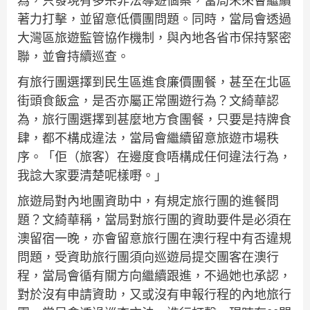
為，只發現有多宗非法導遊個案，當局未來會繼續
著力打擊，並留意低價團問題。同時，當局會透過
大灣區旅遊監管協作機制，與內地各省市保持緊密
聯，並會持續巡查。
有旅行團選擇到民生區進食廉價團餐，甚至在北區
街頭食飯盒，是否亦屬正常團遊行為？文綺華認
為，旅行團選擇到甚麼地方食團餐，只要是持牌食
肆，都不構成違法，當局會繼續留意旅遊市場秩
序。「佢（旅客）在邊度食唔構成任何違法行為，
我諗大家要清楚呢樣嘢。」
旅遊局對內地團資助中，有規定旅行團的進餐問
題？文綺華稱，當局對旅行團的資助要件是必須在
澳留宿一晚，亦會留意旅行團在澳行程中有否違規
問題，受資助旅行團須向巡遊局提交團客在澳行
程，當局會循有關方向繼續跟進，不過她也承認，
對於沒有申請資助，又或沒有申報行程的內地旅行