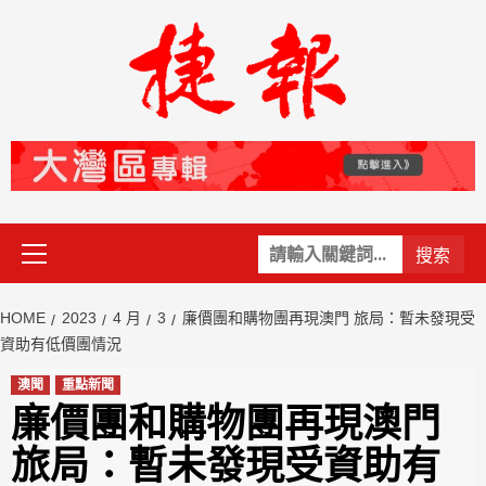
Skip
to
content
Primary
關
Menu
鍵
字:
HOME
2023
4 月
3
廉價團和購物團再現澳門 旅局：暫未發現受
資助有低價團情況
澳聞
重點新聞
廉價團和購物團再現澳門
旅局：暫未發現受資助有