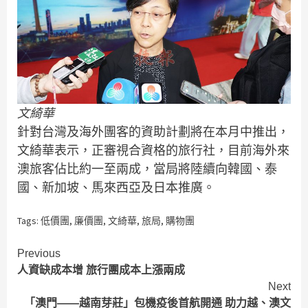
文綺華
針對台灣及海外團客的資助計劃將在本月中推出，
文綺華表示，正審視合資格的旅行社，目前海外來
澳旅客佔比約一至兩成，當局將陸續向韓國、泰
國、新加坡、馬來西亞及日本推廣。
Tags:
低價團
,
廉價團
,
文綺華
,
旅局
,
購物團
Continue
Previous
人資缺成本增 旅行團成本上漲兩成
Reading
Next
「澳門——越南芽莊」包機疫後首航開通 助力越、澳文