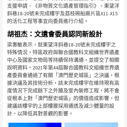
支援申請、《非物質文化遺產管理指引》、東望洋
斜巷18-20號未完成樓宇及荔枝碗船廠片區X11-X15
的活化工程等事宜向委員進行介紹。
胡祖杰：文遺會委員認同新設計
梁惠敏表示，就東望洋斜巷18-20號未完成樓宇之
特殊情況，特區政府與聯合國教科文組織世界遺產
中心及國家文物局等持續保持溝通，並提交了相關
說明資料。2021年第44屆聯合國教科文組織世界遺
產委員會通過了有關「澳門歷史城區」之決議，根
據決議及其技術分析，該未完成樓宇在維持現有高
度情況下完成餘下之外牆及室內裝修工程，將不會
從根本上對「澳門歷史城區」的價值造成影響，但
建議該樓宇的上部樓層採用通透及減少體量的設
計，以降低其對景觀的影響。