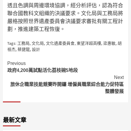
透且色調與周邊環境協調，經分析評估，認為符合
聯合國教科文組織的決議要求。文化局與工務局將
嚴格按照世界遺產委員會決議要求審批有關工程計
劃，推進建築工程恢復。
Tags:
工務局
,
文化局
,
文化遺產委員會
,
東望洋超高樓
,
梁惠敏
,
胡
祖杰
,
蔡健龍
,
設計
Continue
Previous
政府4,200萬試點活化荔枝碗5地段
Reading
Next
旅休企職業技能競賽昨開鑼 增僱員職業綜合能力促特區
整體發展
最新文章