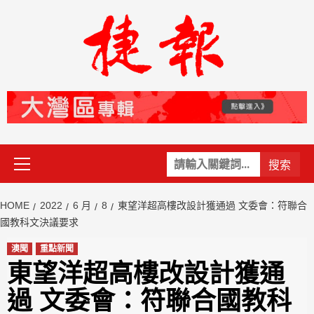
Skip
to
content
Primary
關
Menu
鍵
字:
HOME
2022
6 月
8
東望洋超高樓改設計獲通過 文委會：符聯合
國教科文決議要求
澳聞
重點新聞
東望洋超高樓改設計獲通
過 文委會：符聯合國教科