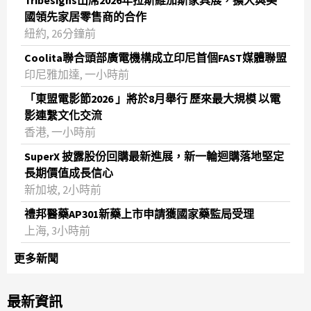
國領先家居零售商的合作
紐約, 26分鐘前
Coolita聯合頭部廣電機構成立印尼首個FAST媒體聯盟
印尼雅加達, 一小時前
「東盟電影節2026 」將於8月舉行 歷來最大規模 以電
影連繫文化交流
香港, 一小時前
SuperX 披露股份回購最新進展，新一輪迴購落地堅定
長期價值成長信心
新加坡, 2小時前
禮邦醫藥AP301新藥上市申請獲國家藥監局受理
上海, 3小時前
更多新聞
最新資訊