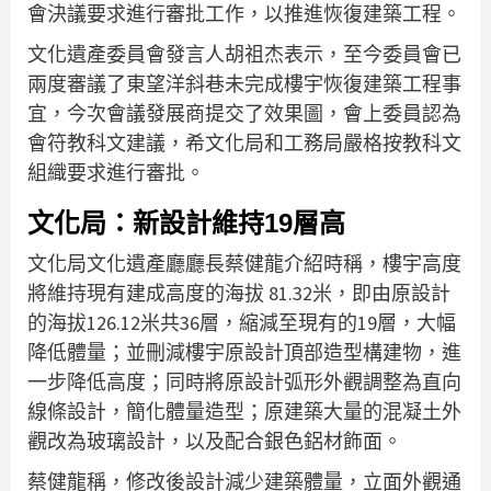
會決議要求進行審批工作，以推進恢復建築工程。
文化遺產委員會發言人胡祖杰表示，至今委員會已
兩度審議了東望洋斜巷未完成樓宇恢復建築工程事
宜，今次會議發展商提交了效果圖，會上委員認為
會符教科文建議，希文化局和工務局嚴格按教科文
組織要求進行審批。
文化局：新設計維持19層高
文化局文化遺產廳廳長蔡健龍介紹時稱，樓宇高度
將維持現有建成高度的海拔 81.32米，即由原設計
的海拔126.12米共36層，縮減至現有的19層，大幅
降低體量；並刪減樓宇原設計頂部造型構建物，進
一步降低高度；同時將原設計弧形外觀調整為直向
線條設計，簡化體量造型；原建築大量的混凝土外
觀改為玻璃設計，以及配合銀色鋁材飾面。
蔡健龍稱，修改後設計減少建築體量，立面外觀通