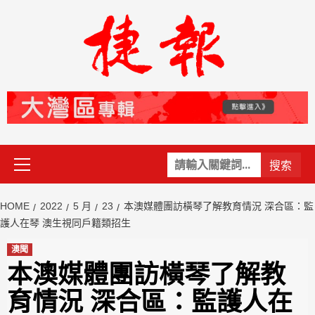
Skip
to
content
Primary
關
Menu
鍵
字:
HOME
2022
5 月
23
本澳媒體團訪橫琴了解教育情況 深合區：監
護人在琴 澳生視同戶籍類招生
澳聞
本澳媒體團訪橫琴了解教
育情況 深合區：監護人在