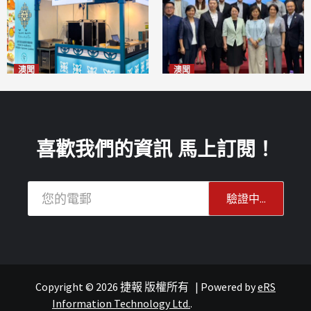
澳聞
澳聞
麗景灣「森」餐廳首次亮相
陽江市經貿推介會暨澳門企業
「2026粵澳名優商品展」
家座談會
2026-08-07
2026-08-07
喜歡我們的資訊 馬上訂閱！
Copyright © 2026 捷報 版權所有
|
Powered by
eRS
報紙
葡語國家經貿
Information Technology Ltd.
.