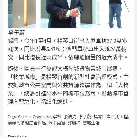
李子蔚
據悉，今年1至4月，橫琴口岸出入境車輛37.2萬多
輛次，同比增長5.47%；澳門單牌車出入境24萬輛
次，同比增長近兩成半，佔總通關量的近六成半。
隨後，團員一行參觀大橫琴城資物業城市展廳，
「物業城市」是橫琴首創的新型社會治理模式，主
要把城市公共空間與公共資源整體作為一個「大物
業」，統籌引進高水平的城市服務商，推動城市管
理向智慧化、精細化邁進。
Tags:
Charles Grayhurst
,
學校
,
張浩亮
,
李子蔚
,
橫琴口岸二期工程
,
橫琴粵澳深度合作區
,
淳于嘉富
,
許鳳梅
,
雙城生活