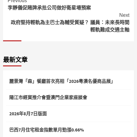
Continue
Previous
李靜儀促賭牌承批公司做好衛星場預案
Reading
Next
政府堅持輕軌為主巴士為輔受質疑？ 議員：未來長時間
輕軌難成交通主軸
最新文章
麗景灣「森」餐廳首次亮相「2026粵澳名優商品展」
陽江市經貿推介會暨澳門企業家座談會
2026年8月7日版面
巴西7月住宅租金指數單月勁漲0.66%