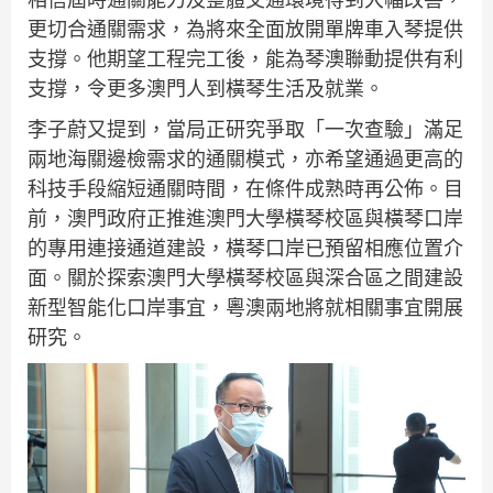
更切合通關需求，為將來全面放開單牌車入琴提供
支撐。他期望工程完工後，能為琴澳聯動提供有利
支撐，令更多澳門人到橫琴生活及就業。
李子蔚又提到，當局正研究爭取「一次查驗」滿足
兩地海關邊檢需求的通關模式，亦希望通過更高的
科技手段縮短通關時間，在條件成熟時再公佈。目
前，澳門政府正推進澳門大學橫琴校區與橫琴口岸
的專用連接通道建設，橫琴口岸已預留相應位置介
面。關於探索澳門大學橫琴校區與深合區之間建設
新型智能化口岸事宜，粵澳兩地將就相關事宜開展
研究。