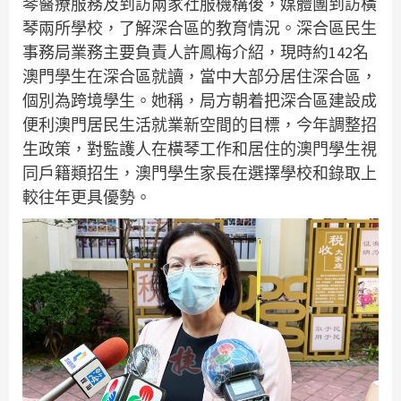
琴醫療服務及到訪兩家社服機構後，媒體團到訪橫
琴兩所學校，了解深合區的教育情況。深合區民生
事務局業務主要負責人許鳳梅介紹，現時約142名
澳門學生在深合區就讀，當中大部分居住深合區，
個別為跨境學生。她稱，局方朝着把深合區建設成
便利澳門居民生活就業新空間的目標，今年調整招
生政策，對監護人在橫琴工作和居住的澳門學生視
同戶籍類招生，澳門學生家長在選擇學校和錄取上
較往年更具優勢。