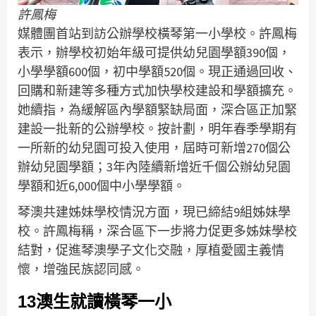
許鳳梅
媒體團首站到訪公辦學校橫琴第一小學校。許鳳梅
表示，辦學校初始年級可提供幼兒園學額390個，
小學學額600個，初中學額520個。現正通過回收、
回購和新建等多種方式加快學校建設和學額擴充。
她續指，為緩解區內學額緊缺局面，深合區正加緊
建設一批新的公辦學校。按計劃，明年春季學期有
一所新的幼兒園可投入使用，屆時可新增270個公
辦幼兒園學額；3年內陸續新增近千個公辦幼兒園
學額和近6,000個中小學學額。
琴澳共建姊妹學校情況方面，現已締結9組姊妹學
校。許鳳梅稱，深合區下一步將力促更多姊妹學校
結對，促進琴澳學子文化交融，厚植愛國主義情
懷，增強民族認同感。
13澳生就讀橫琴一小