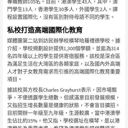
專職教師105名。目前，港澳學生43人，其中，澳
門學生13人，香港學生30多人，外國學生2人。課
程設置國際化，沒有區別對待母語不同的學生。
私校打造高端國際化教育
媒體團第二站到訪民辦學校橫琴哈羅禮德學校。據
介紹，學校規劃設計提供1,300個學額，並能為314
名四年級以上的學生提供寄宿服務，該校是深合區
為滿足生活在大灣區的各類家庭，以及國內外高端
人才對子女教育需求而引進的高端國際化教育重要
項目。
據該校英方校長Charles Grayhurst表示，因市場競
爭，不便透露學生總數，但感滿意目前發展規模，
又指招生增長數量是健康的狀態，不會盲目擴招。
目前開辦一年級至九年級，生源較廣，當中港澳學
生佔比約35%。他又指，學校選址在橫琴，是以港