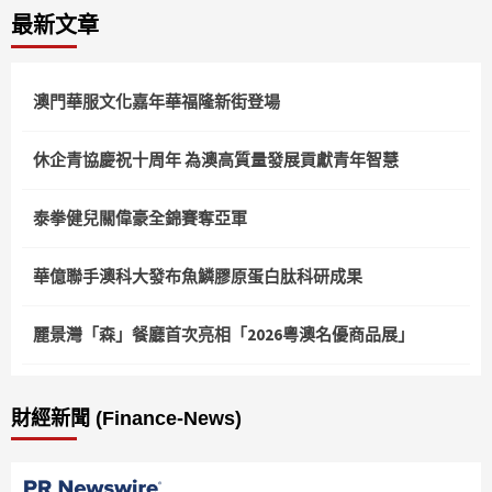
最新文章
澳門華服文化嘉年華福隆新街登場
休企青協慶祝十周年 為澳高質量發展貢獻青年智慧
泰拳健兒關偉豪全錦賽奪亞軍
華億聯手澳科大發布魚鱗膠原蛋白肽科研成果
麗景灣「森」餐廳首次亮相「2026粵澳名優商品展」
財經新聞 (Finance-News)