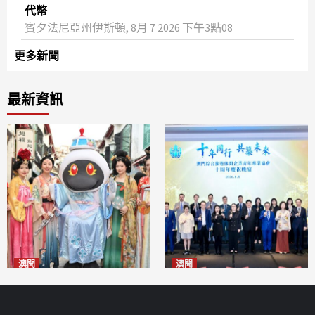
代幣
賓夕法尼亞州伊斯頓, 8月 7 2026 下午3點08
更多新聞
最新資訊
澳聞
澳聞
澳門華服文化嘉年華福隆新街
休企青協慶祝十周年 為澳高質
登場
量發展貢獻青年智慧