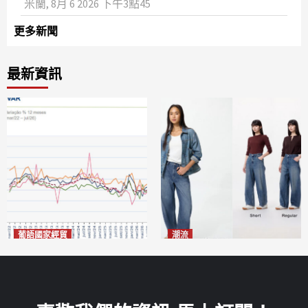
米蘭, 8月 6 2026 下午3點45
更多新聞
最新資訊
葡語國家經貿
潮流
巴西7月住宅租金指數單月勁
今秋日港澳潮人瘋搶「彎刀
漲0.66%
褲」
2026-08-07
2026-08-07