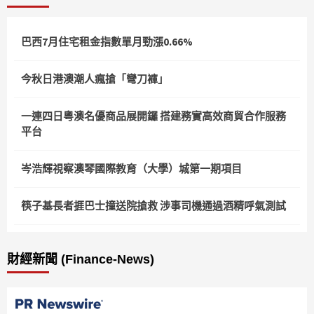
巴西7月住宅租金指數單月勁漲0.66%
今秋日港澳潮人瘋搶「彎刀褲」
一連四日粵澳名優商品展開鑼 搭建務實高效商貿合作服務
平台
岑浩輝視察澳琴國際教育（大學）城第一期項目
筷子基長者捱巴士撞送院搶救 涉事司機通過酒精呼氣測試
財經新聞 (Finance-News)