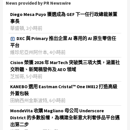
News provided by PR Newswire
Diego Mesa Puyo 獲選成為 GEF 下一任行政總裁兼董
事長
華盛頓, 2小時前
DXC 與 Primary 推出企業 AI 專用的 AI 原生零信任
平台
維珍尼亞州阿什本, 4小時前
Cision 榮獲 2026 年 MarTech 突破獎三項大獎，涵蓋社
交聆聽、新聞稿發佈及 AEO 領域
芝加哥, 5小時前
KANEBO 選用 Eastman Cristal™ One IM812 打造高級
外蓋包裝
田納西州金斯波特, 6小時前
MondeVita 收購 Magliano 母公司 Underscore
District 的多數股權，為構建全新意大利奢侈品平台邁
出第二步