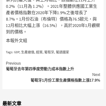
0.2%（11月為 1.2%）。2021年整體供應國工業生
產者價格指數在2020年下降1.9%之後增長了
8.7%。1月份石油（布倫特）價格為76.5歐元，與
12月相比大幅上漲（16.5%），高於2020年1月觀察
到的價格。
本報外文組
Tags:
GDP
,
生產總值
,
經貿
,
葡萄牙
,
葡語國家
Continue
Previous
葡萄牙去年第四季度勞動力成本指數上升
Reading
Next
葡萄牙1月份工業生產價格指數上漲17.9%
最新文章