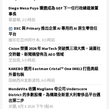
Diego Mesa Puyo 獲選成為 GEF 下一任行政總裁兼董
事長
華盛頓, 2小時前
DXC 與 Primary 推出企業 AI 專用的 AI 原生零信任
平台
維珍尼亞州阿什本, 3小時前
Cision 榮獲 2026 年 MarTech 突破獎三項大獎，涵蓋社
交聆聽、新聞稿發佈及 AEO 領域
芝加哥, 5小時前
KANEBO 選用 Eastman Cristal™ One IM812 打造高級
外蓋包裝
田納西州金斯波特, 6小時前
MondeVita 收購 Magliano 母公司 Underscore
District 的多數股權，為構建全新意大利奢侈品平台邁
出第二步
米蘭, 8月 6 2026 下午3點45