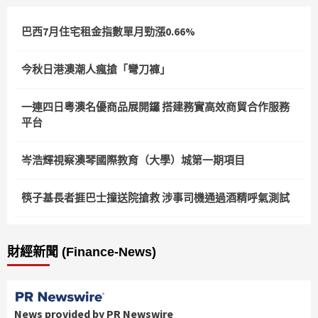
巴西7月住宅租金指數單月勁漲0.66%
今秋日港澳潮人瘋搶「彎刀褲」
一連四日粵澳名優商品展開鑼 搭建務實高效商貿合作服務
平台
岑浩輝視察澳琴國際教育（大學）城第一期項目
筷子基長者捱巴士撞送院搶救 涉事司機通過酒精呼氣測試
財經新聞 (Finance-News)
News provided by PR Newswire