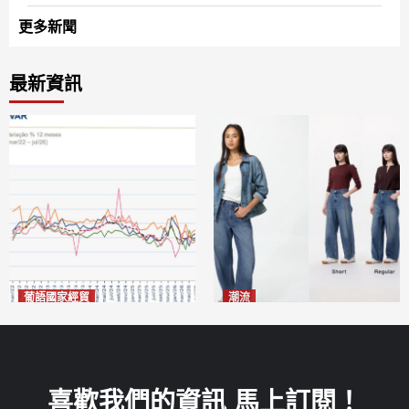
更多新聞
最新資訊
葡語國家經貿
潮流
巴西7月住宅租金指數單月勁
今秋日港澳潮人瘋搶「彎刀
漲0.66%
褲」
2026-08-07
2026-08-07
喜歡我們的資訊 馬上訂閱！