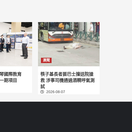
澳聞
琴國際教育
筷子基長者捱巴士撞送院搶
一期項目
救 涉事司機通過酒精呼氣測
試
2026-08-07