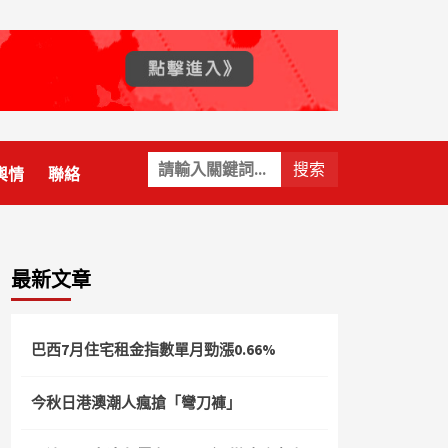
關
輿情
聯絡
鍵
字:
最新文章
巴西7月住宅租金指數單月勁漲0.66%
今秋日港澳潮人瘋搶「彎刀褲」