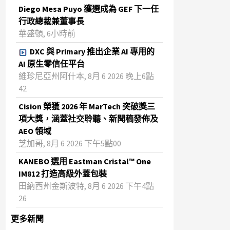
Diego Mesa Puyo 獲選成為 GEF 下一任
行政總裁兼董事長
華盛頓, 6小時前
DXC 與 Primary 推出企業 AI 專用的
AI 原生零信任平台
維珍尼亞州阿什本, 8月 6 2026 晚上6點
42
Cision 榮獲 2026 年 MarTech 突破獎三
項大獎，涵蓋社交聆聽、新聞稿發佈及
AEO 領域
芝加哥, 8月 6 2026 下午5點00
KANEBO 選用 Eastman Cristal™ One
IM812 打造高級外蓋包裝
田納西州金斯波特, 8月 6 2026 下午4點
26
更多新聞