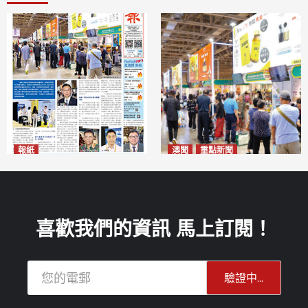
報紙
澳聞
重點新聞
2026年8月10日版面
粵澳名優展四天料九萬人次入
2026-08-10
場 招商局：近卅企業有意落戶
澳門
2026-08-10
喜歡我們的資訊 馬上訂閱！