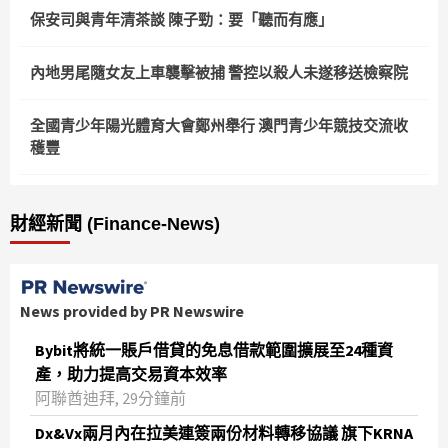
保安司與青年清茶談 陳子勁：要「聽而有應」
內地男尾隨女友上車襲擊被捕 警控以殺人未遂移送檢察院
全國青少年陽光體育大會鄭州舉行 澳門青少年競技交流收
穫豐
財經新聞 (Finance-News)
News provided by PR Newswire
Bybit將統一賬戶借貸的免息借款範圍擴展至24種資
產，助力提高交易資本效率
阿聯酋迪拜, 29分鐘前
Dx&Vx兩月內在拉美連簽兩份材料轉移協議 旗下KRNA