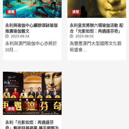
澳聞
澳聞
永利與瑜伽中心續辦頌缽瑜珈
永利皇宮將辦六場瑜伽活動 配
推廣瑜伽藝文
合「光影如炬：再遇達芬奇」
2023-09-24
2023-08-01
永利與澳門瑜伽中心亦將於
為響應澳門大型國際文化藝
10月…
術盛會…
澳聞
永利「光影如炬：再遇達芬
奇」藝術特展揭幕 攜手國際及