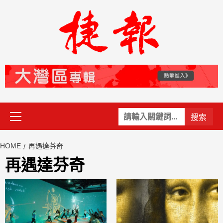
Skip
to
content
Primary
關
Menu
鍵
字:
HOME
再遇達芬奇
再遇達芬奇