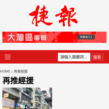
Skip
to
content
Primary
關
Menu
鍵
字:
HOME
再推經援
再推經援