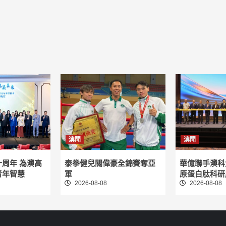
澳聞
澳聞
周年 為澳高
泰拳健兒關偉豪全錦賽奪亞
華億聯手澳科
青年智慧
軍
原蛋白肽科研
2026-08-08
2026-08-08