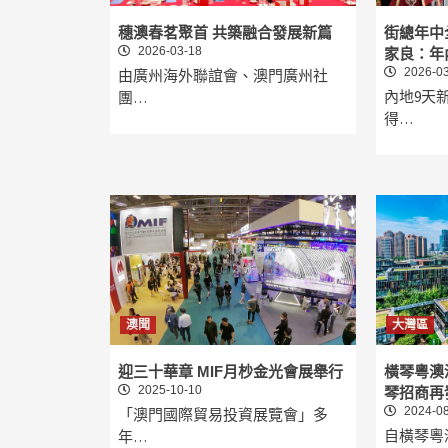
穗澳春茗聚首 共築融合發展新篇
街總年中
2026-03-18
家良：年
2026-03
由廣州海外聯誼會、澳門廣州社
內地9天
團…
得…
澳聞
大灣區
迎三十華章 MIF月杪金光會展舉行
橫琴粵澳
2025-10-10
琴招商再
2024-08
「澳門國際貿易投資展覽會」多
自橫琴粵
年…