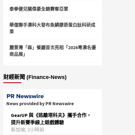
泰拳健兒關偉豪全錦賽奪亞軍
華億聯手澳科大發布魚鱗膠原蛋白肽科研成
果
麗景灣「森」餐廳首次亮相「2026粵澳名優
商品展」
財經新聞 (Finance-News)
News provided by PR Newswire
GearUP 與《逃離塔科夫》攜手合作，
提升新賽季線上遊戲體驗
新加坡, 2小時前