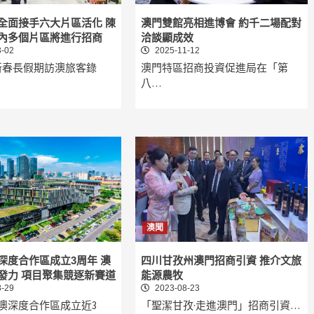
全面接手六大片區活化 陳
澳門雙館亮相進博會 約千二場配對
內多個片區將進行招商
洽談顯成效
-02
2025-11-12
新春長假期訪澳旅客錄
澳門特區招商投資促進局在「第
八…
澳聞
深度合作區成立3周年 澳
四川甘孜州澳門招商引資 推介文旅
發力 項目聚集競逐新賽道
能源農牧
-29
2023-08-23
澳深度合作區成立近3
「聖潔甘孜·走進澳門」招商引資…