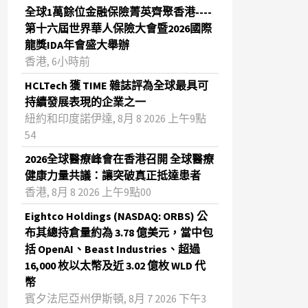
全球1萬餘位金融保險菁英齊聚香港----
第十六屆世界華人保險大會暨2026國際
龍獎IDA年會盛大舉辦
香港, 6小時前
HCLTech 獲 TIME 雜誌評為全球最具可
持續發展表現的企業之一
紐約和印度諾伊達, 8月 8 2026 上午9點
54
2026全球醫療峰會在香港召開 全球醫療
健康力量共議：讓突破真正抵達患者
香港, 8月 8 2026 上午9點00
Eightco Holdings (NASDAQ: ORBS) 公
布其總持倉量約為 3.78 億美元，當中包
括 OpenAI、Beast Industries、超過
16,000 枚以太幣及近 3.02 億枚 WLD 代
幣
賓夕法尼亞州伊斯頓, 8月 7 2026 下午3