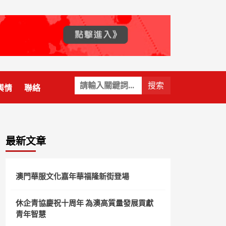
關
輿情
聯絡
鍵
字:
最新文章
澳門華服文化嘉年華福隆新街登場
休企青協慶祝十周年 為澳高質量發展貢獻
青年智慧