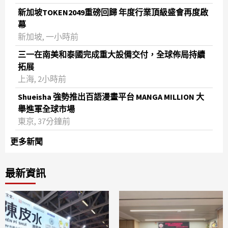
新加坡TOKEN2049重磅回歸 年度行業頂級盛會再度啟
幕
新加坡, 一小時前
三一在南美和泰國完成重大設備交付，全球佈局持續
拓展
上海, 2小時前
Shueisha 強勢推出百語漫畫平台 MANGA MILLION 大
舉進軍全球市場
東京, 37分鐘前
更多新聞
最新資訊