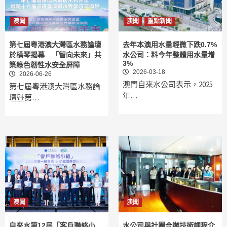
澳聞
澳聞
重點新聞
第七屆粵港澳大灣區水務論壇
去年本澳用水量輕微下跌0.7%
於橫琴揭幕 「智向未來」共
水公司：料今年整體用水量增
3%
築綠色韌性水安全屏障
2026-03-18
2026-06-26
澳門自來水公司表示，2025
第七屆粵港澳大灣區水務論
年…
壇暨第…
澳聞
澳聞
自來水第12屆「客戶聯絡小
水公司與社團合辦技術課程介