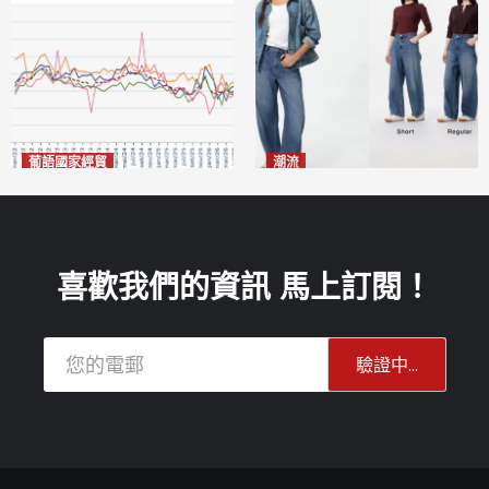
葡語國家經貿
潮流
巴西7月住宅租金指數單月勁
今秋日港澳潮人瘋搶「彎刀
漲0.66%
褲」
2026-08-07
2026-08-07
喜歡我們的資訊 馬上訂閱！