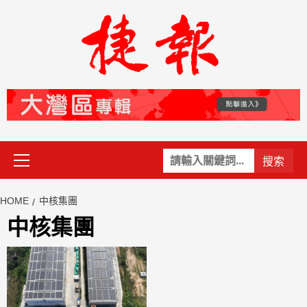
Skip
to
content
Primary
關
Menu
鍵
字:
HOME
中核集團
中核集團