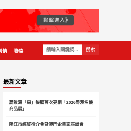
關
輿情
聯絡
鍵
字:
最新文章
麗景灣「森」餐廳首次亮相「2026粵澳名優
商品展」
陽江市經貿推介會暨澳門企業家座談會