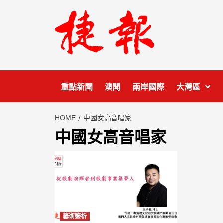
Skip
to
content
重點新聞
澳聞
兩岸國際
大灣區
HOME
中國女高音唱家
中國女高音唱家
藝術鑒析