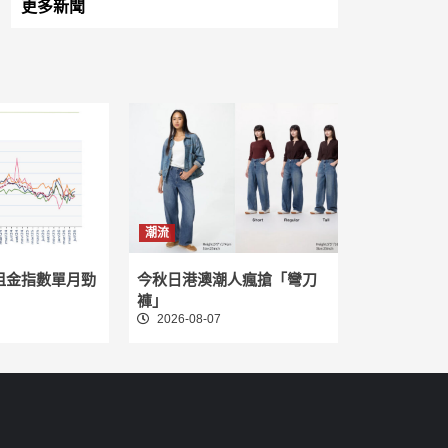
更多新聞
潮流
租金指數單月勁
今秋日港澳潮人瘋搶「彎刀
褲」
2026-08-07