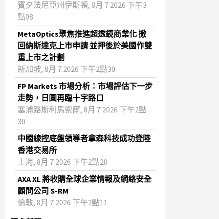
賓夕法尼亞州伊斯頓, 8月 7 2026 下午3
點08
MetaOptics聚焦推進超透鏡商業化 撤
回納斯達克上市申請 並押後於美國作雙
重上市之計劃
新加坡, 8月 7 2026 下午2點30
FP Markets 市場分析：市場評估下一步
走勢，日圓再臨十字路口
塞浦路斯利馬索爾, 8月 7 2026 下午2點
30
中國線控底盤領導者拿森科技成功登陸
香港交易所
上海, 8月 7 2026 下午2點20
AXA XL 將收購全球企業情報及網絡安全
顧問公司 S-RM
倫敦, 8月 7 2026 下午2點11