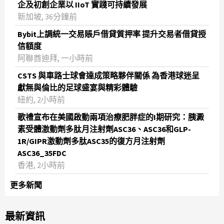
企及初創企業以 IIoT 實踐可持續發展
新加坡, 36分鐘前
Bybit上調統一交易賬戶借貸質押率 提升交易者借貸授
信額度
阿聯酋迪拜, 一小時前
CSTS 與車路士球會達成策略夥伴關係 為香港球迷呈
獻無與倫比的足球盛宴與精彩體驗
紐約, 2小時前
歌禮宣布在美國啟動兩項治療肥胖症的I期研究：胰澱
素受體激動劑多肽月注射劑ASC36、ASC36和GLP-
1R/GIPR激動劑多肽ASC35的復方月注射劑
ASC36_35FDC
香港, 2小時前
更多新聞
最新資訊