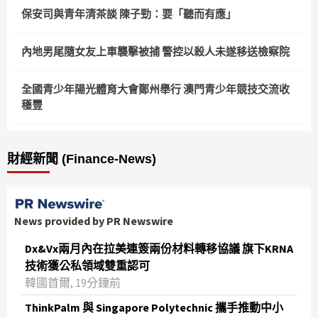
保安司與青年清茶談 陳子勁：要「聽而有應」
內地男尾隨女友上車襲擊被捕 警控以殺人未遂移送檢察院
全國青少年陽光體育大會鄭州舉行 澳門青少年競技交流收
穫豐
財經新聞 (Finance-News)
News provided by PR Newswire
Dx&Vx兩月內在拉美連簽兩份材料轉移協議 旗下KRNA
技術獲公私領域雙重認可
韓國首爾, 19分鐘前
ThinkPalm 與 Singapore Polytechnic 攜手推動中小