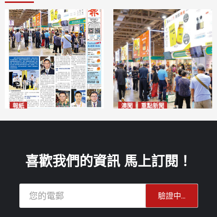
報紙
澳聞
重點新聞
2026年8月10日版面
粵澳名優展四天料九萬人次入
2026-08-10
場 招商局：近卅企業有意落戶
澳門
2026-08-10
喜歡我們的資訊 馬上訂閱！