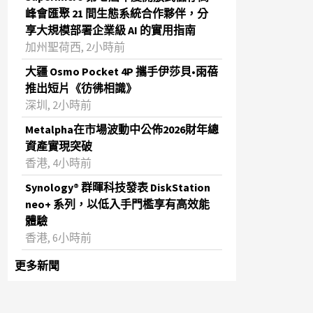
峰會匯聚 21 間生態系統合作夥伴，分
享大規模部署企業級 AI 的實用指南
加州聖荷西, 2小時前
大疆 Osmo Pocket 4P 攜手伊莎貝•雨蓓
推出短片《彷彿相識》
深圳, 2小時前
Metalpha在市場波動中公佈2026財年總
資產實現突破
‌香港, 4小時前
Synology® 群暉科技發表 DiskStation
neo+ 系列，以低入手門檻享有高效能
體驗
香港, 6小時前
更多新聞