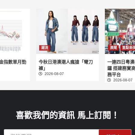
潮流
澳聞
重點新
租金指數單月勁
今秋日港澳潮人瘋搶「彎刀
一連四日粵澳
褲」
鑼 搭建務實
2026-08-07
務平台
2026-08-07
喜歡我們的資訊 馬上訂閱！