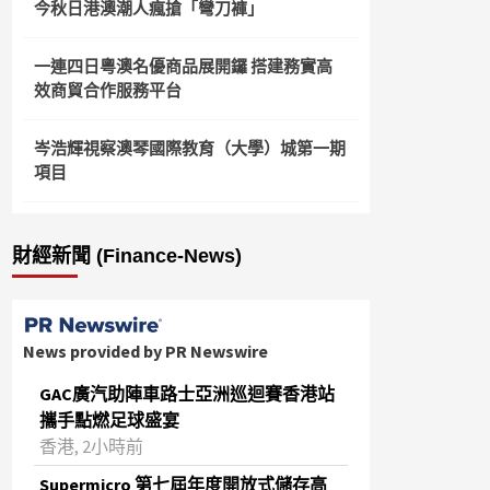
今秋日港澳潮人瘋搶「彎刀褲」
一連四日粵澳名優商品展開鑼 搭建務實高
效商貿合作服務平台
岑浩輝視察澳琴國際教育（大學）城第一期
項目
財經新聞 (Finance-News)
News provided by PR Newswire
GAC廣汽助陣車路士亞洲巡迴賽香港站
攜手點燃足球盛宴
香港, 2小時前
Supermicro 第七屆年度開放式儲存高