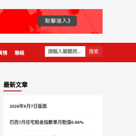
關
輿情
聯絡
鍵
字:
最新文章
2026年8月7日版面
巴西7月住宅租金指數單月勁漲0.66%