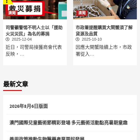
澳聞
澳聞
司警籲警惕不明人士以「援助
市政署提醒購買大閘蟹須了解
火災災民」為名的募捐
貨源及品質
2025-12-04
2025-10-10
近日，司警局接獲商會代表
因應大閘蟹陸續上市，市政
反映，…
署從入…
最新文章
2026年8月6日版面
澳門國際兒童藝術節精彩登場 多元藝術活動點亮暑期童趣
善用政策推動生物醫藥產業更好發展