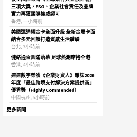
三項大獎，ESG、企業社會責任及品牌
實力再獲國際權威認可
香港, 一小時前
美國運通耀金卡全面升級 全新金屬卡面
結合多元回饋打造質感生活體驗
台北, 3小時前
健絡通盃圓滿落幕 足球熱潮席捲全港
香港, 4小時前
連連數字榮獲《企業財資人》雜誌2026
年度「最佳跨境支付解決方案提供商」
優秀獎（Highly Commended）
中國杭州, 5小時前
更多新聞