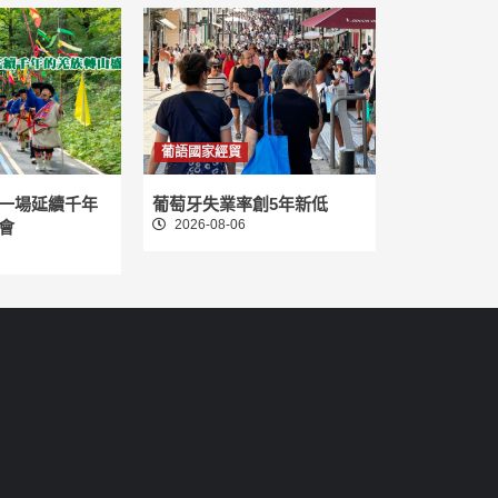
葡語國家經貿
一場延續千年
葡萄牙失業率創5年新低
2026-08-06
會