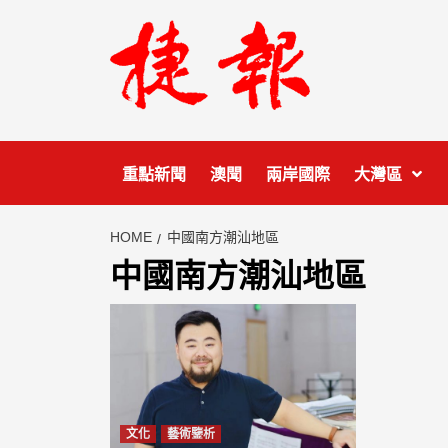
Skip
to
content
重點新聞
澳聞
兩岸國際
大灣區
HOME
中國南方潮汕地區
中國南方潮汕地區
文化
藝術鑒析