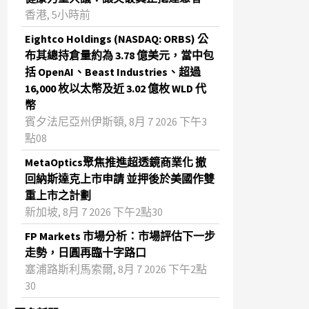
香港, 5小時前
Eightco Holdings (NASDAQ: ORBS) 公
布其總持倉量約為 3.78 億美元，當中包
括 OpenAI、Beast Industries、超過
16,000 枚以太幣及近 3.02 億枚 WLD 代
幣
賓夕法尼亞州伊斯頓, 8月 7 2026 下午3
點08
MetaOptics聚焦推進超透鏡商業化 撤
回納斯達克上市申請 並押後於美國作雙
重上市之計劃
新加坡, 8月 7 2026 下午2點30
FP Markets 市場分析：市場評估下一步
走勢，日圓再臨十字路口
塞浦路斯利馬索爾, 8月 7 2026 下午2點
30