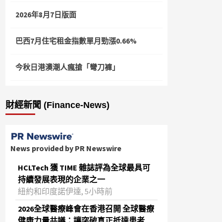
2026年8月7日版面
巴西7月住宅租金指數單月勁漲0.66%
今秋日港澳潮人瘋搶「彎刀褲」
財經新聞 (Finance-News)
News provided by PR Newswire
HCLTech 獲 TIME 雜誌評為全球最具可
持續發展表現的企業之一
紐約和印度諾伊達, 5小時前
2026全球醫療峰會在香港召開 全球醫療
健康力量共議：讓突破真正抵達患者