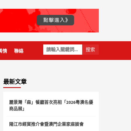
關
輿情
聯絡
鍵
字:
最新文章
麗景灣「森」餐廳首次亮相「2026粵澳名優
商品展」
陽江市經貿推介會暨澳門企業家座談會