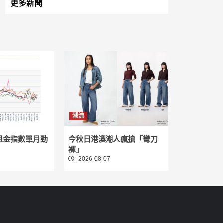
更多新聞
潮流
租金指數單月勁
今秋日港澳潮人瘋搶「彎刀
褲」
2026-08-07