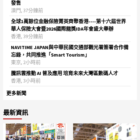
發售
澳門, 37分鐘前
全球1萬餘位金融保險菁英齊聚香港----第十六屆世界
華人保險大會暨2026國際龍獎IDA年會盛大舉辦
香港, 39分鐘前
NAVITIME JAPAN與中華民國交通部觀光署簽署合作備
忘錄，共同推進「Smart Tourism」
東京, 2小時前
騰訊雲推動 AI 普及應用 培育未來大灣區數碼人才
香港, 3小時前
更多新聞
最新資訊