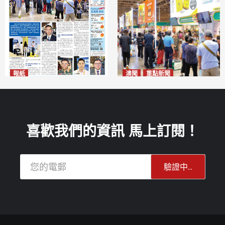
報紙
澳聞
重點新聞
2026年8月10日版面
粵澳名優展四天料九萬人次入
2026-08-10
場 招商局：近卅企業有意落戶
澳門
2026-08-10
喜歡我們的資訊 馬上訂閱！