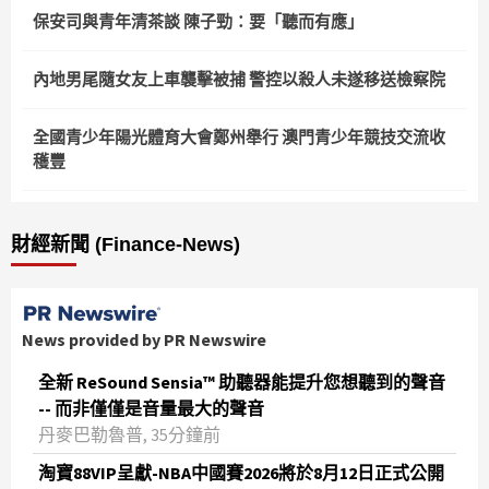
保安司與青年清茶談 陳子勁：要「聽而有應」
內地男尾隨女友上車襲擊被捕 警控以殺人未遂移送檢察院
全國青少年陽光體育大會鄭州舉行 澳門青少年競技交流收
穫豐
財經新聞 (Finance-News)
News provided by PR Newswire
全新 ReSound Sensia™ 助聽器能提升您想聽到的聲音
-- 而非僅僅是音量最大的聲音
丹麥巴勒魯普, 35分鐘前
淘寶88VIP呈獻-NBA中國賽2026將於8月12日正式公開