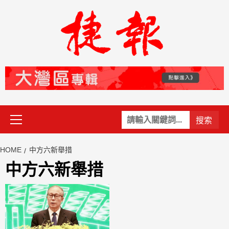
Skip
to
content
Primary
關
Menu
鍵
字:
HOME
中方六新舉措
中方六新舉措