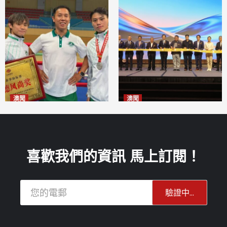
澳聞
澳聞
泰拳健兒關偉豪全錦賽奪亞軍
華億聯手澳科大發布魚鱗膠原
2026-08-08
蛋白肽科研成果
2026-08-08
喜歡我們的資訊 馬上訂閱！