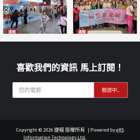
澳聞
澳聞
新寶堂參展粵澳名優拓闊銷售
全城慈善會探訪「虹光軒」促
渠道
傷健共融
2026-08-06
2026-08-06
喜歡我們的資訊 馬上訂閱！
Copyright © 2026 捷報 版權所有
|
Powered by
eRS
報紙
文化
Information Technology Ltd.
.