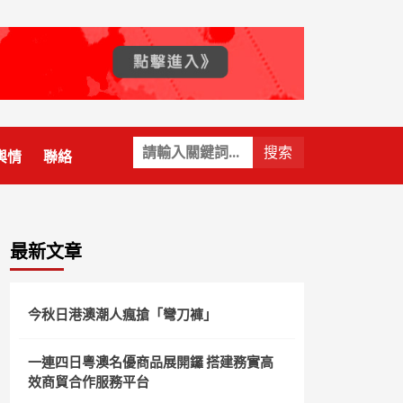
關
輿情
聯絡
鍵
字:
最新文章
今秋日港澳潮人瘋搶「彎刀褲」
一連四日粵澳名優商品展開鑼 搭建務實高
效商貿合作服務平台