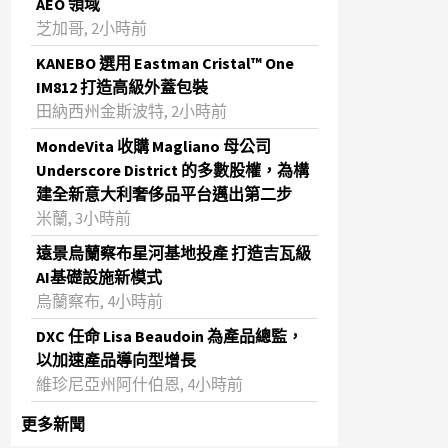
AEO 領域
芝加哥, 2小時前
KANEBO 選用 Eastman Cristal™ One
IM812 打造高級外蓋包裝
田納西州金斯波特, 2小時前
MondeVita 收購 Magliano 母公司
Underscore District 的多數股權，為構
建全新意大利奢侈品平台邁出第二步
米蘭, 3小時前
遠景烏蘭察布星河基地投產 打造吉瓦級
AI基礎設施新模式
烏蘭察布, 4小時前
DXC 任命 Lisa Beaudoin 為產品總監，
以加速產品導向型增長
維珍尼亞州阿什伯恩, 4小時前
更多新聞