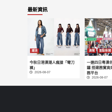
最新資訊
潮流
澳聞
重點新聞
今秋日港澳潮人瘋搶「彎刀
一連四日粵澳
褲」
鑼 搭建務實高
2026-08-07
務平台
2026-08-07