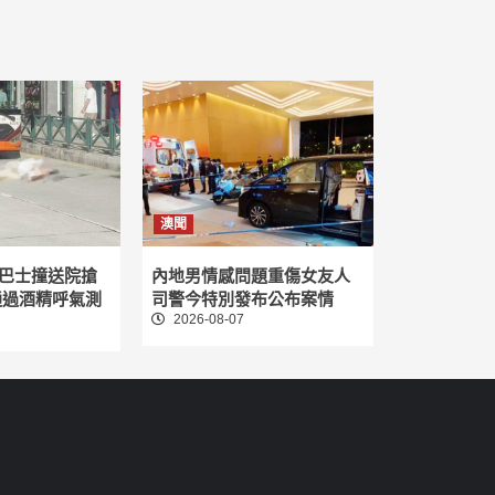
澳聞
巴士撞送院搶
內地男情感問題重傷女友人
通過酒精呼氣測
司警今特別發布公布案情
2026-08-07