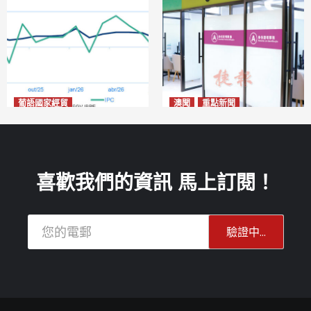
葡語國家經貿
澳聞
重點新聞
巴西7月IGP-DI綜合物價指數
社團法律制度即日起公開諮詢
下跌0.86%
危害國安社團可被消滅不得上
2026-08-11
訴
2026-08-11
喜歡我們的資訊 馬上訂閱！