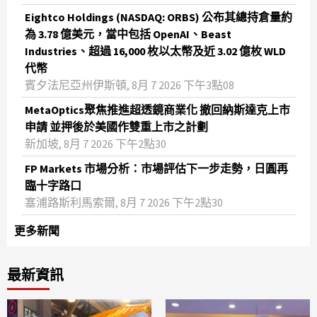
Eightco Holdings (NASDAQ: ORBS) 公布其總持倉量約
為 3.78 億美元，當中包括 OpenAI、Beast
Industries、超過 16,000 枚以太幣及近 3.02 億枚 WLD
代幣
賓夕法尼亞州伊斯頓, 8月 7 2026 下午3點08
MetaOptics聚焦推進超透鏡商業化 撤回納斯達克上市
申請 並押後於美國作雙重上市之計劃
新加坡, 8月 7 2026 下午2點30
FP Markets 市場分析：市場評估下一步走勢，日圓再
臨十字路口
塞浦路斯利馬索爾, 8月 7 2026 下午2點30
更多新聞
最新資訊