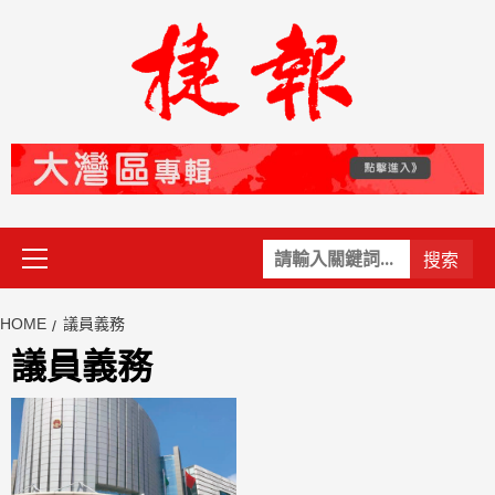
Skip
to
content
Primary
關
Menu
鍵
字:
HOME
議員義務
議員義務