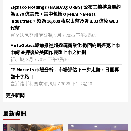
Eightco Holdings (NASDAQ: ORBS) 公布其總持倉量約
為 3.78 億美元，當中包括 OpenAI、Beast
Industries、超過 16,000 枚以太幣及近 3.02 億枚 WLD
代幣
賓夕法尼亞州伊斯頓, 8月 7 2026 下午3點08
MetaOptics聚焦推進超透鏡商業化 撤回納斯達克上市
申請 並押後於美國作雙重上市之計劃
新加坡, 8月 7 2026 下午2點30
FP Markets 市場分析：市場評估下一步走勢，日圓再
臨十字路口
塞浦路斯利馬索爾, 8月 7 2026 下午2點30
更多新聞
最新資訊