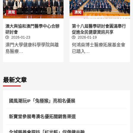
澳聞
澳聞
澳大與協和澳門醫學中心合辦
第十八屆醫學研討會圓滿舉行
研討會
促進全民健康資訊共享
2026-01-23
2026-01-19
澳門大學健康科學學院與離
何鴻燊博士醫療拓展基金會
島醫療…
已踏入…
最新文章
國風潮玩IP「兔極猴」亮相名優展
新寶堂參展粵澳名優拓闊銷售渠道
全城慈善會探訪「虹光軒」促傷健共融