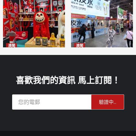
澳聞
澳聞
國風潮玩IP「兔極猴」亮相名
新寶堂參展粵澳名優拓闊銷售
優展
渠道
2026-08-06
2026-08-06
喜歡我們的資訊 馬上訂閱！