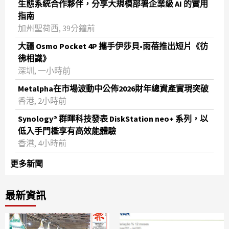
生態系統合作夥伴，分享大規模部署企業級 AI 的實用
指南
加州聖荷西, 39分鐘前
大疆 Osmo Pocket 4P 攜手伊莎貝•雨蓓推出短片《彷
彿相識》
深圳, 一小時前
Metalpha在市場波動中公佈2026財年總資產實現突破
‌香港, 2小時前
Synology® 群暉科技發表 DiskStation neo+ 系列，以
低入手門檻享有高效能體驗
香港, 4小時前
更多新聞
最新資訊