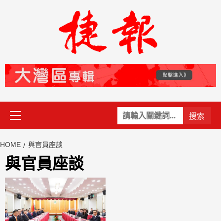
Skip
to
content
Primary
關
Menu
鍵
字:
HOME
與官員座談
與官員座談