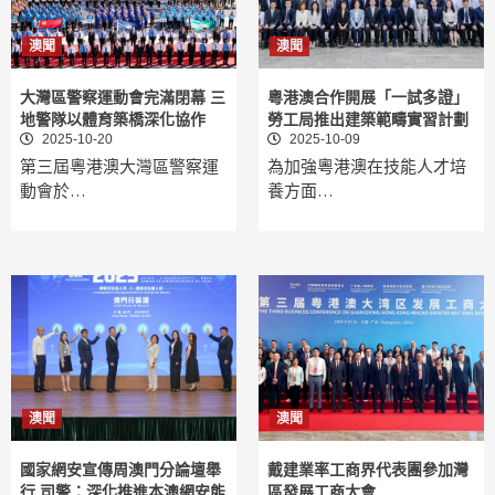
澳聞
澳聞
大灣區警察運動會完滿閉幕 三
粵港澳合作開展「一試多證」
地警隊以體育築橋深化協作
勞工局推出建築範疇實習計劃
2025-10-20
2025-10-09
第三屆粵港澳大灣區警察運
為加強粵港澳在技能人才培
動會於…
養方面…
澳聞
澳聞
國家網安宣傳周澳門分論壇舉
戴建業率工商界代表團參加灣
行 司警：深化推進本澳網安能
區發展工商大會