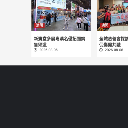
澳聞
澳聞
新寶堂參展粵澳名優拓闊銷
全城慈善會探
售渠道
促傷健共融
2026-08-06
2026-08-06