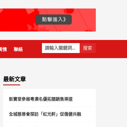
關
輿情
聯絡
鍵
字:
最新文章
新寶堂參展粵澳名優拓闊銷售渠道
全城慈善會探訪「虹光軒」促傷健共融