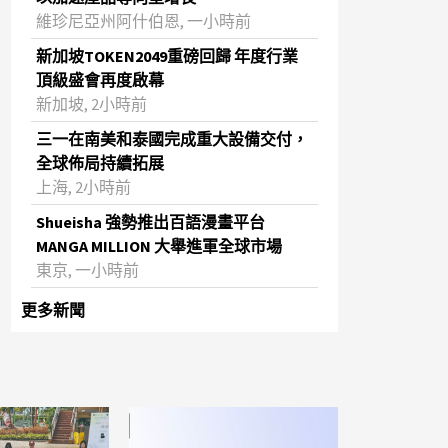
維珍尼亞州阿什伯恩, 一小時前
新加坡TOKEN2049重磅回歸 年度行業
頂級盛會再度啟幕
新加坡, 2小時前
三一在南美和泰國完成重大設備交付，
全球佈局持續拓展
上海, 2小時前
Shueisha 強勢推出百語漫畫平台
MANGA MILLION 大舉進軍全球市場
東京, 一小時前
更多新聞