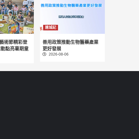
連城記
藝術節精彩登
善用政策推動生物醫藥產業
活動點亮暑期童
更好發展
2026-08-06