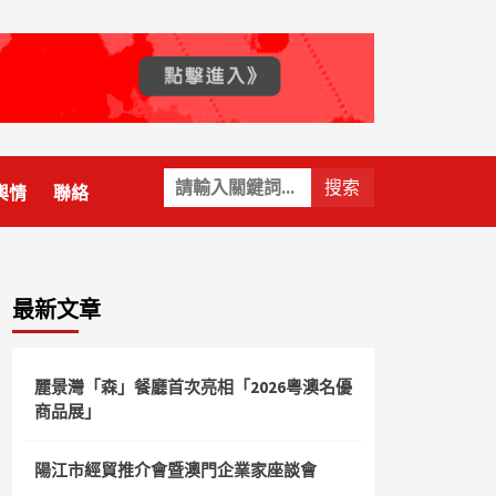
關
輿情
聯絡
鍵
字:
最新文章
麗景灣「森」餐廳首次亮相「2026粵澳名優
商品展」
陽江市經貿推介會暨澳門企業家座談會