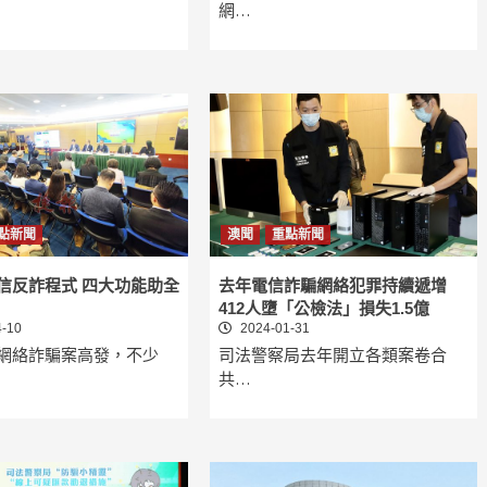
網…
點新聞
澳聞
重點新聞
信反詐程式 四大功能助全
去年電信詐騙網絡犯罪持續遞增
412人墮「公檢法」損失1.5億
-10
2024-01-31
網絡詐騙案高發，不少
司法警察局去年開立各類案卷合
共…