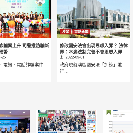
澳聞
重點新聞
詐騙案上升 司警推防騙新
修改國安法會出現思想入罪？ 法律
預警
界：本澳法制完善不會思想入罪
-25
2022-09-01
、電訊、電話詐騙案件
政府現就澳區國安法「加辣」進
行…