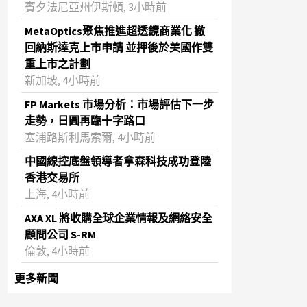
賓夕法尼亞州伊斯頓, 3小時前
MetaOptics聚焦推進超透鏡商業化 撤
回納斯達克上市申請 並押後於美國作雙
重上市之計劃
新加坡, 4小時前
FP Markets 市場分析：市場評估下一步
走勢，日圓再臨十字路口
塞浦路斯利馬索爾, 4小時前
中國線控底盤領導者拿森科技成功登陸
香港交易所
上海, 4小時前
AXA XL 將收購全球企業情報及網絡安全
顧問公司 S-RM
倫敦, 4小時前
更多新聞