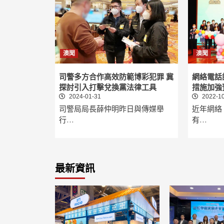
澳聞
澳聞
司警多方合作高效防範博彩犯罪 冀
網絡電話
探討引入打擊兌換黨法律工具
措施加強
2024-01-31
2022-10
司警局局長薛仲明昨日與傳媒舉
近年網絡
行…
有…
最新資訊