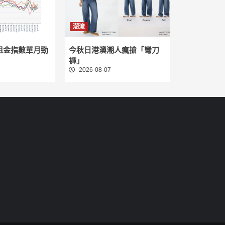
潮流
租金指數單月勁
今秋日港澳潮人瘋搶「彎刀
褲」
2026-08-07