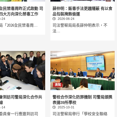
全民禁毒周昨正式啟動 司
薛仲明：販毒手法更趨隱蔽 有以食
四大方向深化禁毒工作
品包裝掩飾偷運
-24
2026-06-24
局「2026全民禁毒周…
司法警察局局長薛仲明表示，不
法…
澳聞
會到訪司警局深化合作共
警校合作深化防罪機制 司警局頒獎
線
表揚39所學校
-14
2025-10-31
委員會一行應邀到訪司
司法警察局舉行「學校安全聯絡