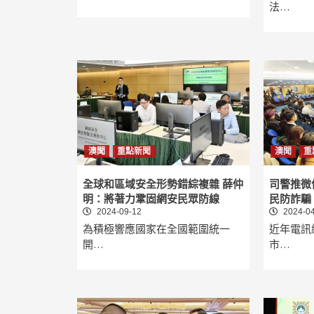
法…
澳聞
重點新聞
澳聞
重
全球和區域安全形勢錯綜複雜 薛仲
司警推微
明：將著力鞏固網安民眾防線
民防詐騙
2024-09-12
2024-04
為積極響應國家在全國範圍統一
近年電訊
開…
市…