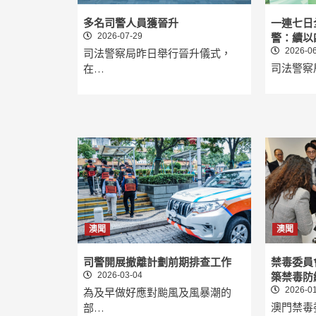
多名司警人員獲晉升
一連七日
2026-07-29
警：續以
2026-06
司法警察局昨日舉行晉升儀式，
司法警察
在…
澳聞
澳聞
司警開展撤離計劃前期排查工作
禁毒委員
2026-03-04
築禁毒防
2026-01
為及早做好應對颱風及風暴潮的
澳門禁毒
部…