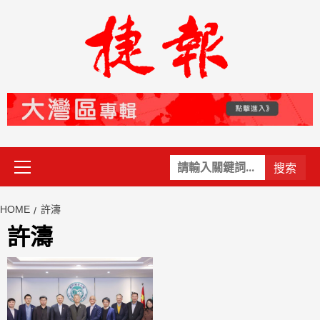
Skip
to
content
Primary
關
Menu
鍵
字:
HOME
許濤
許濤