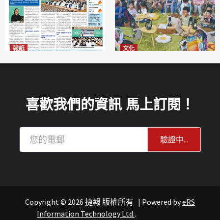
報紙
文化
2026年8月6日版面
澳門國際兒童藝術節精彩登場
2026-08-06
多元藝術活動點亮暑期童趣
2026-08-06
喜歡我們的資訊 馬上訂閱！
Copyright © 2026 捷報 版權所有
|
Powered by
eRS
連城記
旅遊
Information Technology Ltd.
.