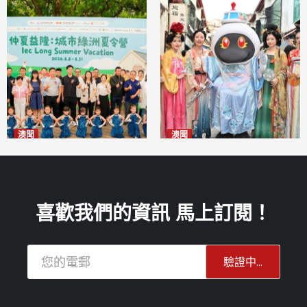
澳聞
澳聞
片區中心攜手婦聯辦「仲夏益
澳門華服文化嘉年華福隆新街
隆」 逾70場活動聯動社區及周
登場
2026-08-09
邊商戶
2026-08-09
喜歡我們的資訊 馬上訂閱！