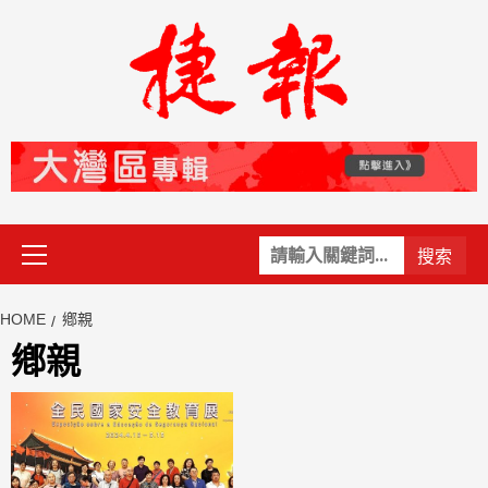
Skip
to
content
Primary
關
Menu
鍵
字:
HOME
鄕親
鄕親