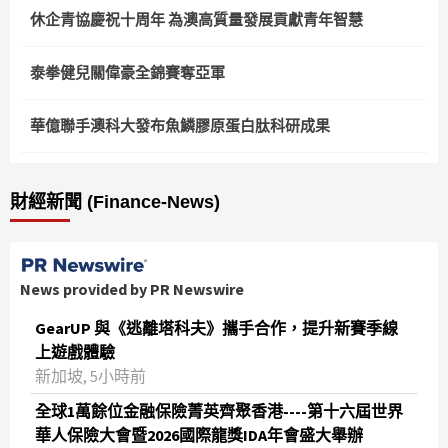
休企青協慶祝十周年 為澳高質量發展貢獻青年智慧
泰拳健兒關偉豪全錦賽奪亞軍
華億聯手澳科大發布魚鱗膠原蛋白肽科研成果
財經新聞 (Finance-News)
News provided by PR Newswire
GearUP 與《逃離塔科夫》攜手合作，提升新賽季線
上遊戲體驗
新加坡, 5小時前
全球1萬餘位金融保險菁英齊聚香港----第十六屆世界
華人保險大會暨2026國際龍獎IDA年會盛大舉辦