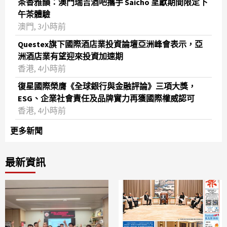
茶香雅韻：澳門瑞吉酒吧攜手 Saicho 呈獻期間限定下
午茶體驗
澳門, 3小時前
Questex旗下國際酒店業投資論壇亞洲峰會表示，亞
洲酒店業有望迎來投資加速期
香港, 4小時前
復星國際榮膺《全球銀行與金融評論》三項大獎，
ESG、企業社會責任及品牌實力再獲國際權威認可
香港, 4小時前
更多新聞
最新資訊