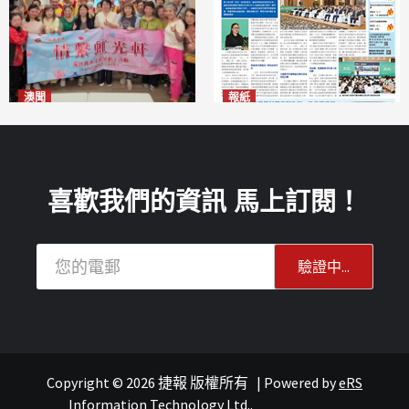
澳聞
報紙
全城慈善會探訪「虹光軒」促
2026年8月6日版面
2026-08-06
傷健共融
2026-08-06
喜歡我們的資訊 馬上訂閱！
Copyright © 2026 捷報 版權所有
|
Powered by
eRS
文化
連城記
Information Technology Ltd.
.