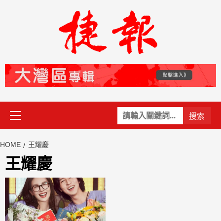
Skip
to
content
Primary
關
Menu
鍵
字:
HOME
王耀慶
王耀慶