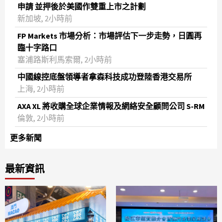
申請 並押後於美國作雙重上市之計劃
新加坡, 2小時前
FP Markets 市場分析：市場評估下一步走勢，日圓再
臨十字路口
塞浦路斯利馬索爾, 2小時前
中國線控底盤領導者拿森科技成功登陸香港交易所
上海, 2小時前
AXA XL 將收購全球企業情報及網絡安全顧問公司 S-RM
倫敦, 2小時前
更多新聞
最新資訊