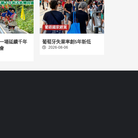
葡語國家經貿
一場延續千年
葡萄牙失業率創5年新低
2026-08-06
會