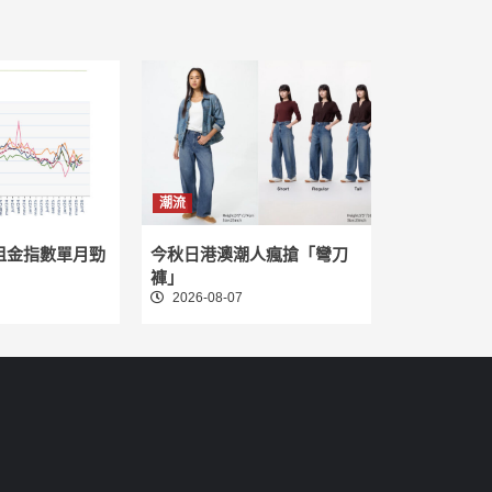
潮流
租金指數單月勁
今秋日港澳潮人瘋搶「彎刀
褲」
2026-08-07