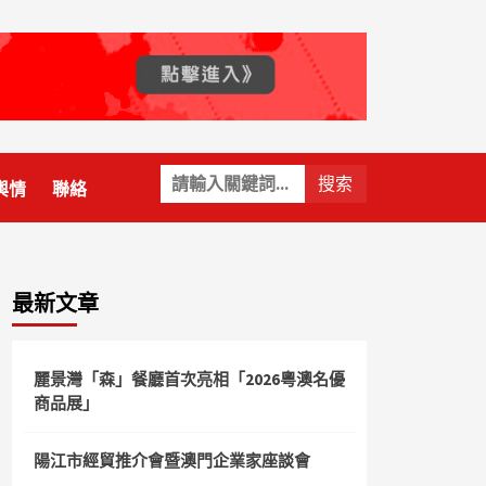
關
輿情
聯絡
鍵
字:
最新文章
麗景灣「森」餐廳首次亮相「2026粵澳名優
商品展」
陽江市經貿推介會暨澳門企業家座談會