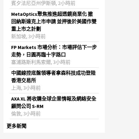
賓夕法尼亞州伊斯頓, 2小時前
MetaOptics聚焦推進超透鏡商業化 撤
回納斯達克上市申請 並押後於美國作雙
重上市之計劃
新加坡, 3小時前
FP Markets 市場分析：市場評估下一步
走勢，日圓再臨十字路口
塞浦路斯利馬索爾, 3小時前
中國線控底盤領導者拿森科技成功登陸
香港交易所
上海, 3小時前
AXA XL 將收購全球企業情報及網絡安全
顧問公司 S-RM
倫敦, 3小時前
更多新聞