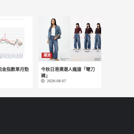
潮流
租金指數單月勁
今秋日港澳潮人瘋搶「彎刀
褲」
2026-08-07