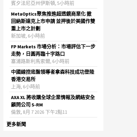
賓夕法尼亞州伊斯頓, 5小時前
MetaOptics聚焦推進超透鏡商業化 撤
回納斯達克上市申請 並押後於美國作雙
重上市之計劃
新加坡, 6小時前
FP Markets 市場分析：市場評估下一步
走勢，日圓再臨十字路口
塞浦路斯利馬索爾, 6小時前
中國線控底盤領導者拿森科技成功登陸
香港交易所
上海, 6小時前
AXA XL 將收購全球企業情報及網絡安全
顧問公司 S-RM
倫敦, 8月 7 2026 下午2點11
更多新聞